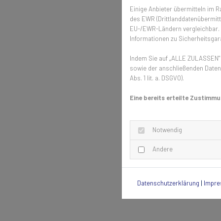
Einige Anbieter übermitteln im
des EWR (Drittlanddatenübermittl
EU-/EWR-Ländern vergleichbar. E
Informationen zu Sicherheitsgara
Indem Sie auf „ALLE ZULASSEN" k
sowie der anschließenden Datenv
Abs. 1 lit. a. DSGVO).
Eine bereits erteilte Zustimmu
Notwendig
Andere
Datenschutzerklärung
|
Impr