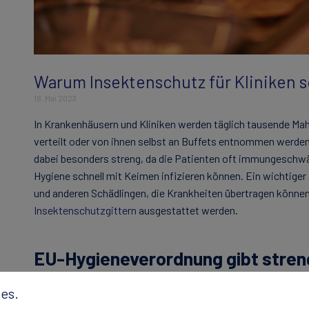
Warum Insektenschutz für Kliniken so
18. Mai 2023
In Krankenhäusern und Kliniken werden täglich tausende Mahl
verteilt oder von ihnen selbst an Buffets entnommen werden
dabei besonders streng, da die Patienten oft immungeschwä
Hygiene schnell mit Keimen infizieren können. Ein wichtiger
und anderen Schädlingen, die Krankheiten übertragen können
Insektenschutzgittern
ausgestattet werden.
EU-Hygieneverordnung gibt stren
Die Europäische Hygieneverordnung regelt, dass alle Untern
es.
verkaufen, dafür sorgen müssen, dass Schädlinge wie Flieg