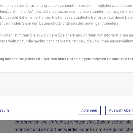
 Rahmen von der Verarbeitung zu den genannten Zwecken möglicherweise Daten
haben, in die Küchen- und Lagerbereiche einzudringen. In K
ung), z.B. in die USA. Das Datenschutzniveau in diesen Ländern ist möglicherwe
streng, da Patienten hier oft anfälliger für Infektionen sin
s besteht daher ein erhöhtes Risiko, dass staatliche Behörden auf diese Date
Bakterien übertragen, die sich in Lebensmitteln vermehren 
ntien finden Sie in den Datenschutzrichtlinien des jeweiligen Anbieters.
führen können. Auch wenn die Klinikküchen grundsätzlich se
licken, stimmen Sie sowohl dem Speichern und Abrufen von Informationen auf 
unbemerkt in die Küche gelangen und sich dort vermehren. E
erarbeitung für die nachfolgend dargestellten bzw. die von Ihnen ausgewählte
für Patienten und Mitarbeiter werden.
ng können Sie jederzeit über den links unten eingeblendeten Cookie-Button
Fenster und Türen zuverlässig mi
Aus diesem Grund ist es wichtig, an Fenstern und Türen, die 
Insektenschutzgitter anzubringen. Diese halten Insekten zu
zu behindern. Gerade in der warmen Jahreszeit, wenn vermeh
Insektenschutz unverzichtbar. Doch nicht alle Insektenschutz
Krankenhäusern, wo das Thema Hygiene besonders wichtig ist
Ablehnen
Auswahl übe
essum
Modelle eingesetzt werden. Diese sollten aus Materialien b
entsprechen und einfach zu reinigen sind. Zudem sollten sie 
montiert und demontiert werden können, um eine gründliche