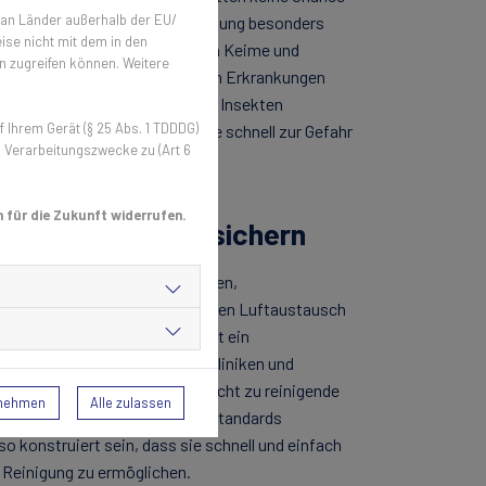
 an Länder außerhalb der EU/
rankenhäusern gilt diese Verordnung besonders
ise nicht mit dem in den
d. Insekten und Schädlinge können Keime und
n zugreifen können. Weitere
und beim Verzehr zu ernsthaften Erkrankungen
hr hygienisch arbeiten, können Insekten
Ihrem Gerät (§ 25 Abs. 1 TDDDG)
inmal eingedrungen, können sie schnell zur Gefahr
n Verarbeitungszwecke zu (Art 6
 für die Zukunft widerrufen.
t Insektenschutz sichern
sich zur Außenwelt öffnen lassen,
verlässig draußen, ohne dabei den Luftaustausch
rt Insekten unterwegs sind, ist ein
gitter sind gleich. Gerade in Kliniken und
, sollten hochwertige und leicht zu reinigende
rnehmen
Alle zulassen
estehen, die den hohen Hygienestandards
so konstruiert sein, dass sie schnell und einfach
 Reinigung zu ermöglichen.