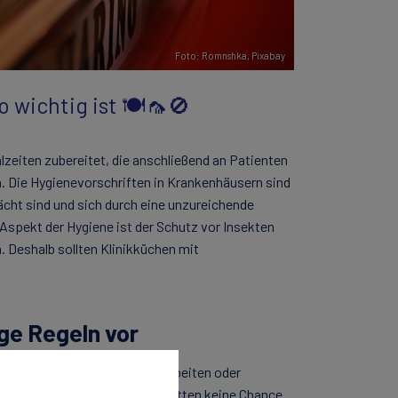
Foto: Romnshka,
Pixabay
 wichtig ist 🍽️🦟🚫
zeiten zubereitet, die anschließend an Patienten
. Die Hygienevorschriften in Krankenhäusern sind
cht sind und sich durch eine unzureichende
 Aspekt der Hygiene ist der Schutz vor Insekten
. Deshalb sollten Klinikküchen mit
ge Regeln vor
ehmen, die Lebensmittel verarbeiten oder
en, Mücken, Kakerlaken oder Ratten keine Chance