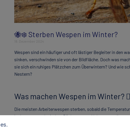
🐝❄️ Sterben Wespen im Winter?
18. Dezember 2024
Wespen sind ein häufiger und oft lästiger Begleiter in den 
sinken, verschwinden sie von der Bildfläche. Doch was mac
sie sich ein ruhiges Plätzchen zum Überwintern? Und wie sc
Nestern?
Was machen Wespen im Winter? 🕵️‍
Die meisten Arbeiterwespen sterben, sobald die Temperaturen
ist begrenzt und mit dem Rückgang von Nahrungsquellen und 
Aber was passiert mit der Königin? Begattete Jungköniginne
es.