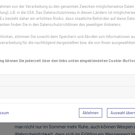
ein geschütztes, warmes Plätzchen, um zu überwintern.
 Rahmen von der Verarbeitung zu den genannten Zwecken möglicherweise Daten
ung), z.B. in die USA. Das Datenschutzniveau in diesen Ländern ist möglicherwe
s besteht daher ein erhöhtes Risiko, dass staatliche Behörden auf diese Date
Die Rolle der Wespenkönigin 👑
ntien finden Sie in den Datenschutzrichtlinien des jeweiligen Anbieters.
licken, stimmen Sie sowohl dem Speichern und Abrufen von Informationen auf 
Die Königin ist der wichtigste Part eines Wespenvolks. Im
erarbeitung für die nachfolgend dargestellten bzw. die von Ihnen ausgewählte
Während zwischen August und Oktober die meisten Wespen da
warmen Ort. Jede zehnte Wespenkönigin überlebt den Winter 
mit dem Nestbau. Am liebsten sucht sie sich dafür geschüt
ng können Sie jederzeit über den links unten eingeblendeten Cookie-Button
Ritzen in Häusern.
Wie man sich vor überwinternden
Die Suche der Königin kann zu Problemen führen, wenn sie 
Insektenschutzgitter ins Spiel. Diese blockieren den Zugan
Ablehnen
Auswahl übe
essum
Nistplätzen in Häusern. Wenn Fenster, Türen und Lüftungen 
man nicht nur im Sommer mehr Ruhe, auch können Wespen das
Wahrscheinlichkeit, dass sich im Frühling ein Wespennest im 