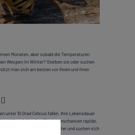
Foto: zkrej,
Pixabay
warmen Monaten, aber sobald die Temperaturen
hen Wespen im Winter? Sterben sie oder suchen
hützt man sich am besten vor ihnen und ihren
♀️
 unter 10 Grad Celsius fallen. Ihre Lebensdauer
der Kälte sinken ihre Überlebenschancen rapide.
n verlassen im Herbst die Nester und suchen sich