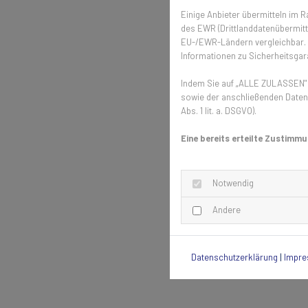
Einige Anbieter übermitteln im
des EWR (Drittlanddatenübermittl
EU-/EWR-Ländern vergleichbar. E
Informationen zu Sicherheitsgara
Indem Sie auf „ALLE ZULASSEN" k
sowie der anschließenden Datenv
Abs. 1 lit. a. DSGVO).
Eine bereits erteilte Zustimmu
Notwendig
Andere
Datenschutzerklärung
|
Impr