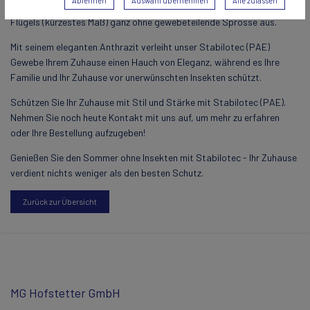
Ablehnen
Auswahl übernehmen
Alle zulassen
bei einer maximalen Größe von 2900 mm für die Breite oder Höhe des
Flügels (kürzestes Maß) ganz ohne gewebeteilende Sprosse aus.
Mit seinem eleganten Anthrazit verleiht unser Stabilotec (PAE)
Gewebe Ihrem Zuhause einen Hauch von Eleganz, während es Ihre
Familie und Ihr Zuhause vor unerwünschten Insekten schützt.
Schützen Sie Ihr Zuhause mit Stil und Stärke mit Stabilotec (PAE).
Nehmen Sie noch heute Kontakt mit uns auf, um mehr zu erfahren
oder Ihre Bestellung aufzugeben!
Genießen Sie den Sommer ohne Insekten mit Stabilotec - Ihr Zuhause
verdient nichts weniger als den besten Schutz.
Zurück zur Übersicht
MG Hofstetter GmbH