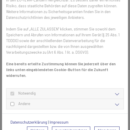
Risiko, dass staatliche Behörden auf diese Daten zugreifen können.
Weitere Informationen zu Sicherheitsgarantien finden Sie in den
Datenschutzrichtlinien des jeweiligen Anbieters.
Indem Sie auf „ALLE ZULASSEN" klicken, stimmen Sie sowohl dem
Speichern und Abrufen von Informationen auf Ihrem Gerät (§ 25 Abs. 1
Unser anthrazitfarbenes Stabilotec (PAE) Gewebe besteht aus
TDDDG) sowie der anschließenden Datenverarbeitung für die
kunststoffummanteltem Multifilament-Polyestergarn. Dieses
nachfolgend dargestellten bzw. die von Ihnen ausgewählten
Material sorgt dafür, dass das Gewebe sehr reißfest ist. Mit einer
Verarbeitungszwecke zu (Art 6 Abs. 1 lit. a. DSGVO).
Maschenweite von 1,59 x 1,95 mm und einer projizierten Fadenstärke
von 0,46 mm bietet es trotz seiner Stärke eine gute Durchsicht und
Eine bereits erteilte Zustimmung können Sie jederzeit über den
hervorragende Luftdurchlässigkeit.
links unten eingeblendeten Cookie-Button für die Zukunft
widerrufen.
Stabilotec (PAE) eignet sich besonders für den Einsatz in stark
beanspruchten Elementen. Es hält den Aktivitäten von Katzen,
Hunden und Kindern mühelos stand und ist auch für den gewerblichen
Notwendig
Einsatz ideal. Durch die hohe Eigenstabilität kann Stabilotec auch für
großflächige Elektrorollos eingesetzt werden.
Andere
Das Beste daran ist, egal ob Spannrahmen, Pendeltür oder
Schiebeanlage, das neue Stabilotec Gewebe kann für fast alle unsere
Datenschutzerklärung
|
Impressum
Fliegengitter Produkte eingesetzt werden. Darüber hinaus kommt es