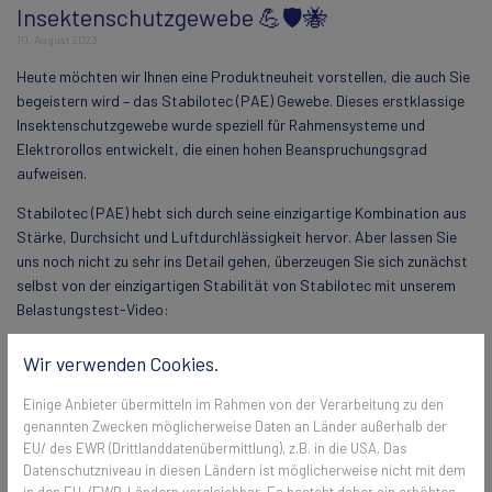
Insektenschutzgewebe 💪🛡️🐝
10. August 2023
Heute möchten wir Ihnen eine Produktneuheit vorstellen, die auch Sie
begeistern wird – das Stabilotec (PAE) Gewebe. Dieses erstklassige
Insektenschutzgewebe wurde speziell für Rahmensysteme und
Elektrorollos entwickelt, die einen hohen Beanspruchungsgrad
aufweisen.
Stabilotec (PAE) hebt sich durch seine einzigartige Kombination aus
Stärke, Durchsicht und Luftdurchlässigkeit hervor. Aber lassen Sie
uns noch nicht zu sehr ins Detail gehen, überzeugen Sie sich zunächst
selbst von der einzigartigen Stabilität von Stabilotec mit unserem
Belastungstest-Video:
Wir verwenden Cookies.
Einige Anbieter übermitteln im Rahmen von der Verarbeitung zu den
genannten Zwecken möglicherweise Daten an Länder außerhalb der
EU/ des EWR (Drittlanddatenübermittlung), z.B. in die USA. Das
Datenschutzniveau in diesen Ländern ist möglicherweise nicht mit dem
in den EU-/EWR-Ländern vergleichbar. Es besteht daher ein erhöhtes