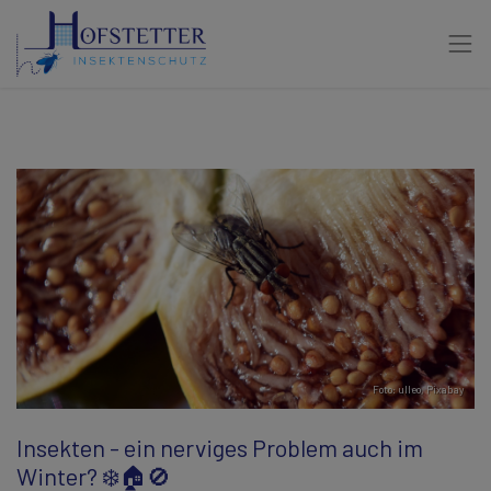
Foto: ulleo,
Pixabay
Insekten - ein nerviges Problem auch im
Winter? ❄️🏠🚫