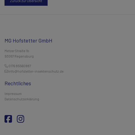
Zurück zur Übersicht
MG Hofstetter GmbH
Metzer Straße 1b
93057 Regensburg
0176 85560987
info@hofstetter-insektenschutz.de
Rechtliches
Impressum
Datenschutzerklärung