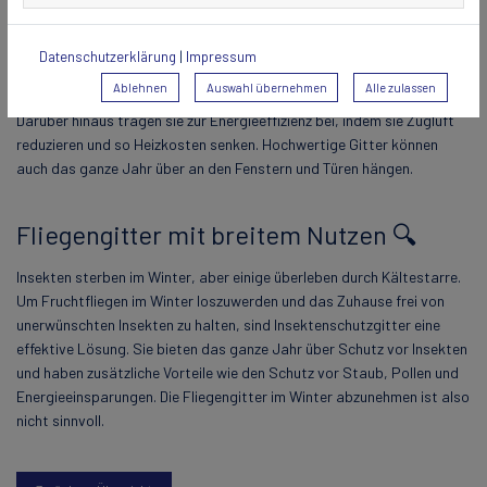
Lüftungsschlitzen angebracht werden und lassen frische Luft herein,
während sie Insekten fernhalten.
Neben dem Schutz vor Insekten bieten Insektenschutzgitter auch
Datenschutzerklärung
|
Impressum
andere Vorteile. Spezialgitter verhindern, dass Staub und Pollen ins
Ablehnen
Auswahl übernehmen
Alle zulassen
Innere gelangen, was insbesondere für Allergiker von Nutzen ist.
Darüber hinaus tragen sie zur Energieeffizienz bei, indem sie Zugluft
reduzieren und so Heizkosten senken. Hochwertige Gitter können
auch das ganze Jahr über an den Fenstern und Türen hängen.
Fliegengitter mit breitem Nutzen 🔍
Insekten sterben im Winter, aber einige überleben durch Kältestarre.
Um Fruchtfliegen im Winter loszuwerden und das Zuhause frei von
unerwünschten Insekten zu halten, sind Insektenschutzgitter eine
effektive Lösung. Sie bieten das ganze Jahr über Schutz vor Insekten
und haben zusätzliche Vorteile wie den Schutz vor Staub, Pollen und
Energieeinsparungen. Die Fliegengitter im Winter abzunehmen ist also
nicht sinnvoll.