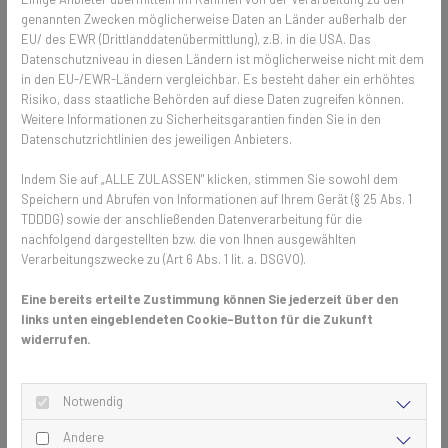
Gibt es Fruchtfliegen im Winter? 🍊🌧️
genannten Zwecken möglicherweise Daten an Länder außerhalb der
EU/ des EWR (Drittlanddatenübermittlung), z.B. in die USA. Das
Fruchtfliegen können das ganze Jahr über lästig sein, auch im Winter.
Datenschutzniveau in diesen Ländern ist möglicherweise nicht mit dem
Sie suchen nach warmen Orten, um zu überwintern. Um Küchen von
in den EU-/EWR-Ländern vergleichbar. Es besteht daher ein erhöhtes
Risiko, dass staatliche Behörden auf diese Daten zugreifen können.
den Plagegeistern zu schützen, sollten Fenster und Türen mit
Weitere Informationen zu Sicherheitsgarantien finden Sie in den
Insektenschutzgittern ausgestattet werden. Diese Gitter verhindern,
Datenschutzrichtlinien des jeweiligen Anbieters.
dass Fliegen und andere Insekten in das Zuhause gelangen. Sind die
Obstfliegen einmal im Haus, können einfache Fliegenfallen helfen. Um
Indem Sie auf „ALLE ZULASSEN" klicken, stimmen Sie sowohl dem
eine Verbreitung von Obstfliegen zu vermeiden, sollte zubereitetes
Speichern und Abrufen von Informationen auf Ihrem Gerät (§ 25 Abs. 1
Essen und vor allem Obst nicht offen herumstehen.
TDDDG) sowie der anschließenden Datenverarbeitung für die
nachfolgend dargestellten bzw. die von Ihnen ausgewählten
Verarbeitungszwecke zu (Art 6 Abs. 1 lit. a. DSGVO).
Warum Insektenschutzgitter das ganze
Jahr über hilfreich sind 🐜🛡️
Eine bereits erteilte Zustimmung können Sie jederzeit über den
links unten eingeblendeten Cookie-Button für die Zukunft
Insektenschutzgitter sind nicht nur im Sommer nützlich. Im Winter
widerrufen.
bieten sie auch Schutz vor unerwünschten Insekten, die auf der Suche
nach Wärme in die Häuser eindringen, insbesondere Spinnen. Diese
Notwendig
Gitter sind eine effektive Möglichkeit, das Zuhause das ganze Jahr
über insektenfrei zu halten. Sie können an Fenstern, Türen und
Andere