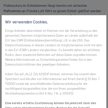
Pollenschutz im Schlafzimmer fängt bereits mit einfachen
Maßnahmen an. Frische Luft führt zu gutem Schlaf, gelüftet werden
sollte aber nur, wenn die Konzentration durch Pollen geringer ist als
Wir verwenden Cookies.
während des Tages und das Fenster bedenkenlos geöffnet werden
kann. Vor allem in den Morgenstunden und am Abend bietet sich
Einige Anbieter übermitteln im Rahmen von der Verarbeitung zu den
Lüften an. Schlafgewand sollte darüber hinaus nicht draußen
genannten Zwecken möglicherweise Daten an Länder außerhalb der
getrocknet werden, auch ein regelmäßiges Wechseln der Bettwäsche
EU/ des EWR (Drittlanddatenübermittlung), z.B. in die USA. Das
plus einer sporadischen Reinigung der Matratzen, Kissen und Decken
Datenschutzniveau in diesen Ländern ist möglicherweise nicht mit dem
helfen Allergikern, besser durch die Nacht zu kommen. Getragene
in den EU-/EWR-Ländern vergleichbar. Es besteht daher ein erhöhtes
Kleidung sollte zudem außerhalb des Schlafzimmers, beispielsweise
Risiko, dass staatliche Behörden auf diese Daten zugreifen können.
im Badezimmer gelagert werden. So sehen einfache Maßnahmen für
Weitere Informationen zu Sicherheitsgarantien finden Sie in den
Allergiker durch Pollenschutz aus. Guten Pollenschutz erreichen
Datenschutzrichtlinien des jeweiligen Anbieters.
Betroffene aber erst, wenn frische Luft durch ein Fenster dauerhaft
Indem Sie auf „ALLE ZULASSEN" klicken, stimmen Sie sowohl dem
vorhanden sein kann und dabei die Pollenkonzentration noch weiter
Speichern und Abrufen von Informationen auf Ihrem Gerät (§ 25 Abs. 1
gesenkt wird. Das klappt durch ein professionelles
TDDDG) sowie der anschließenden Datenverarbeitung für die
Pollenschutzgitter
.
nachfolgend dargestellten bzw. die von Ihnen ausgewählten
Verarbeitungszwecke zu (Art 6 Abs. 1 lit. a. DSGVO).
Pollenschutzgitter mit einer
Eine bereits erteilte Zustimmung können Sie jederzeit über den
Oberfläche von Polltec®TFP lässt
links unten eingeblendeten Cookie-Button für die Zukunft