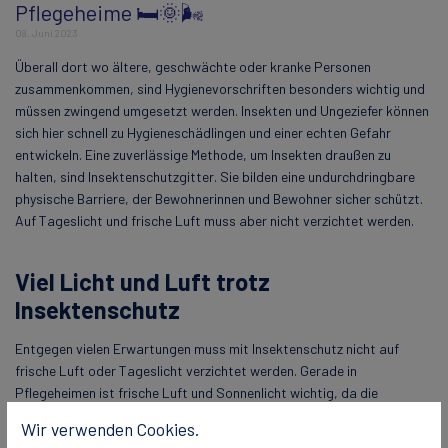
Pflegeheime 🛏️🌞🌬️
08. Juni 2023
Überall dort wo ältere, geschwächte oder kranke Personen
zusammenkommen, sind Hygienevorschriften besonders wichtig und
müssen zwingend umgesetzt werden. Insekten und Ungeziefer können
sich hier schnell zu Hygieneschädlingen und einer echten Gefahr
entwickeln. Eine zuverlässige Methode, um Insekten draußen zu
halten, sind Insektenschutzgitter. Sie bilden eine undurchdringbare
physische Barriere, der Bewohnerinnen und Bewohner sicher schützt.
Auf Tageslicht und frische Luft muss aber nicht verzichtet werden.
Viel Licht und Luft trotz
Insektenschutz
Entgegen vielen Erwartungen muss mit Insektenschutz nicht auf
frische Luft oder Tageslicht verzichtet werden. Gerade in
Pflegeheimen ist frische Luft und Sonnenlicht wichtig, da die
Bewohner viel Zeit in geschlossenen Räumen verbringen. Auch für die
Wir verwenden Cookies.
Mitarbeiter ist eine angenehme Arbeitsatmosphäre mit viel Licht und