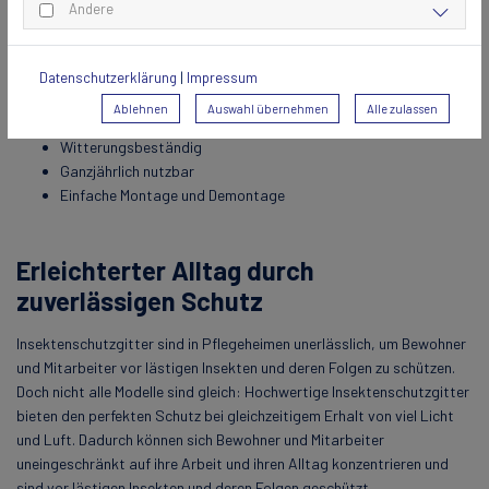
Andere
Transpatec hat gegenüber herkömmlichem Insektenschutz einige
Vorteile:
Erhöhte Licht- und Luftdurchlässigkeit
Datenschutzerklärung
|
Impressum
Sehr reißfest und robust
Ablehnen
Auswahl übernehmen
Alle zulassen
Langlebig
Witterungsbeständig
Ganzjährlich nutzbar
Einfache Montage und Demontage
Erleichterter Alltag durch
zuverlässigen Schutz
Insektenschutzgitter sind in Pflegeheimen unerlässlich, um Bewohner
und Mitarbeiter vor lästigen Insekten und deren Folgen zu schützen.
Doch nicht alle Modelle sind gleich: Hochwertige Insektenschutzgitter
bieten den perfekten Schutz bei gleichzeitigem Erhalt von viel Licht
und Luft. Dadurch können sich Bewohner und Mitarbeiter
uneingeschränkt auf ihre Arbeit und ihren Alltag konzentrieren und
sind vor lästigen Insekten und deren Folgen geschützt.