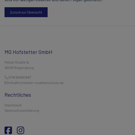
Zurück zur Übersicht
MG Hofstetter GmbH
Metzer Straße 1b
93057 Regensburg
0176 85560987
info@hofstetter-insektenschutz.de
Rechtliches
Impressum
Datenschutzerklärung