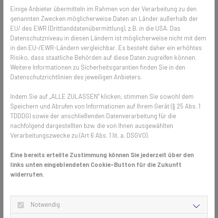
frischer Luft wichtig. Gute Luft und viel Licht sorgen für ein
Einige Anbieter übermitteln im Rahmen von der Verarbeitung zu den
angenehmes Raumklima, bei dem sich sowohl Patienten als auch
genannten Zwecken möglicherweise Daten an Länder außerhalb der
Mitarbeiter wohlfühlen. Hochwertige Fliegengitter sind
EU/ des EWR (Drittlanddatenübermittlung), z.B. in die USA. Das
hochtransparent und luftdurchlässig. Insektenschutzgitter mit
Datenschutzniveau in diesen Ländern ist möglicherweise nicht mit dem
Transpatec Gewebe sind bis zu 140 % lichtdurchlässiger als
in den EU-/EWR-Ländern vergleichbar. Es besteht daher ein erhöhtes
Risiko, dass staatliche Behörden auf diese Daten zugreifen können.
herkömmliches Gewebe.
Weitere Informationen zu Sicherheitsgarantien finden Sie in den
Datenschutzrichtlinien des jeweiligen Anbieters.
Wie entstehen diese Fliegengitter?
Indem Sie auf „ALLE ZULASSEN" klicken, stimmen Sie sowohl dem
Speichern und Abrufen von Informationen auf Ihrem Gerät (§ 25 Abs. 1
TTA-Gewebe entsteht aus einem 0,13 Millimeter dünnen Faden, der
TDDDG) sowie der anschließenden Datenverarbeitung für die
mit einem festeren Bindefaden verwebt wird und so für Robustheit
nachfolgend dargestellten bzw. die von Ihnen ausgewählten
sorgt. So beeinträchtigt es den Lichteinfall nicht, während Insekten,
Verarbeitungszwecke zu (Art 6 Abs. 1 lit. a. DSGVO).
Ungeziefer und Krabbeltiere zuverlässig draußen gehalten werden.
Durch ein spezielles Beschichtungsverfahren reinigen die Gitter sich
Eine bereits erteilte Zustimmung können Sie jederzeit über den
bei Regen selbst.
links unten eingeblendeten Cookie-Button für die Zukunft
widerrufen.
Vorteile von Insektenschutzgittern mit
Transpatec Gewebe
Notwendig