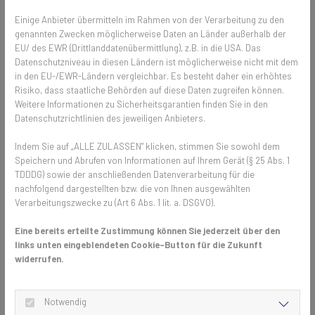
verhindert diese Probleme zuverlässig – dauerhaft, elegant und
Einige Anbieter übermitteln im Rahmen von der Verarbeitung zu den
passgenau. Darüber hinaus wertet eine Lichtschachtabdeckung auch
genannten Zwecken möglicherweise Daten an Länder außerhalb der
die Optik Ihres Hauses auf: Statt des blanken Rostes fügt sich LiSA
EU/ des EWR (Drittlanddatenübermittlung), z.B. in die USA. Das
dezent und modern ins Gesamtbild ein – ein kleines Detail mit großer
Datenschutzniveau in diesen Ländern ist möglicherweise nicht mit dem
Wirkung.
in den EU-/EWR-Ländern vergleichbar. Es besteht daher ein erhöhtes
Risiko, dass staatliche Behörden auf diese Daten zugreifen können.
Weitere Informationen zu Sicherheitsgarantien finden Sie in den
Datenschutzrichtlinien des jeweiligen Anbieters.
🔎 LiSA im Überblick – unser Klassiker
Indem Sie auf „ALLE ZULASSEN" klicken, stimmen Sie sowohl dem
Unsere LiSA-Lichtschachtabdeckung überzeugt seit vielen Jahren
Speichern und Abrufen von Informationen auf Ihrem Gerät (§ 25 Abs. 1
Hausbesitzer, die Wert auf Qualität und Komfort legen.
TDDDG) sowie der anschließenden Datenverarbeitung für die
nachfolgend dargestellten bzw. die von Ihnen ausgewählten
Sie wird
millimetergenau nach Maß gefertigt
und von uns
Verarbeitungszwecke zu (Art 6 Abs. 1 lit. a. DSGVO).
montiert.
Dank
hochwertigem Edelstahlgewebe
ist sie robust und
Eine bereits erteilte Zustimmung können Sie jederzeit über den
langlebig.
links unten eingeblendeten Cookie-Button für die Zukunft
Die Montage erfolgt
direkt auf den vorhandenen Rost
–
widerrufen.
einfach und unkompliziert.
Zur Reinigung genügt ein
schnelles Abkehren
.
Für Einfahrten ist LiSA auch in einer
befahrbaren
Notwendig