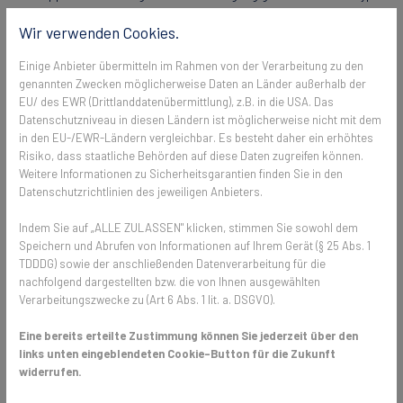
gibt es passende Lösungen, die sich unauffällig in den Raum
Wir verwenden Cookies.
integrieren.
Einige Anbieter übermitteln im Rahmen von der Verarbeitung zu den
genannten Zwecken möglicherweise Daten an Länder außerhalb der
🧩 Komfort & Vorteile im Überblick
EU/ des EWR (Drittlanddatenübermittlung), z.B. in die USA. Das
Datenschutzniveau in diesen Ländern ist möglicherweise nicht mit dem
Insektenschutzrollos für Fenster und Dachfenster verbinden mehrere
in den EU-/EWR-Ländern vergleichbar. Es besteht daher ein erhöhtes
Risiko, dass staatliche Behörden auf diese Daten zugreifen können.
Vorteile in einem System:
Weitere Informationen zu Sicherheitsgarantien finden Sie in den
Platzsparend & dezent:
Das Gewebe verschwindet im
Datenschutzrichtlinien des jeweiligen Anbieters.
Rollokasten – ideal, wenn Ihnen freie Sicht und viel Licht
Indem Sie auf „ALLE ZULASSEN" klicken, stimmen Sie sowohl dem
wichtig sind.
Speichern und Abrufen von Informationen auf Ihrem Gerät (§ 25 Abs. 1
Hoher Bedienkomfort:
Eine auf den Einsatz abgestimmte
TDDDG) sowie der anschließenden Datenverarbeitung für die
Mechanik sorgt für leichtes Auf- und Abrollen; eine integrierte
nachfolgend dargestellten bzw. die von Ihnen ausgewählten
Bremse unterstützt das kontrollierte Einfahren.
Verarbeitungszwecke zu (Art 6 Abs. 1 lit. a. DSGVO).
Sicher geführt:
Seitliche Bürstenführungen verhindern, dass
sich das Gewebe bei Wind aus der Führung löst.
Eine bereits erteilte Zustimmung können Sie jederzeit über den
Langlebig & stabil:
Die Systeme sind auf häufiges Öffnen und
links unten eingeblendeten Cookie-Button für die Zukunft
Schließen ausgelegt und bieten hohe Stabilität, gerade bei
widerrufen.
Dachfenstern.