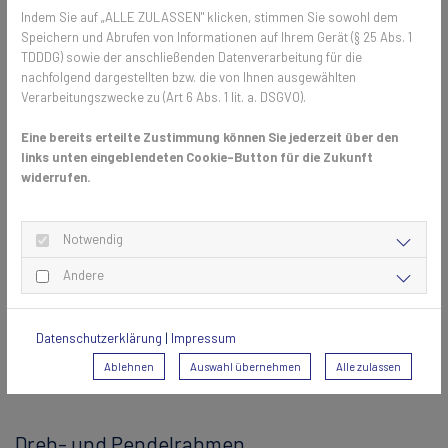
somit nicht mehr die Gefahr, dass die eigene Katze ausversehen aus
Indem Sie auf „ALLE ZULASSEN" klicken, stimmen Sie sowohl dem
dem Fenster fällt. Zwei Fliegen mit einer Klappe.
Speichern und Abrufen von Informationen auf Ihrem Gerät (§ 25 Abs. 1
TDDDG) sowie der anschließenden Datenverarbeitung für die
nachfolgend dargestellten bzw. die von Ihnen ausgewählten
Verarbeitungszwecke zu (Art 6 Abs. 1 lit. a. DSGVO).
Insektenschutz-Produkte
Eine bereits erteilte Zustimmung können Sie jederzeit über den
Wer sich für den Kauf eines Insektenschutzgitters entscheidet, wird
links unten eingeblendeten Cookie-Button für die Zukunft
schnell bemerken, dass es nicht nur eine Variante gibt. Am häufigsten
widerrufen.
werden vier verschiedene Insektenschutz-Produkte verwendet:
Notwendig
Spannrahmen
Andere
Beim
Spannrahmen
handelt es sich meist um Aluminium-Rahmen, die
mit Hilfe von „Federstiften“ am Fenster montiert werden. Da es
Datenschutzerklärung
|
Impressum
zahlreiche Varianten gibt, können sie an das Design des Fensters
Ablehnen
Auswahl übernehmen
Alle zulassen
angepasst werden. Somit fallen sie nicht auf.
Dreh- und Pendelrahmen