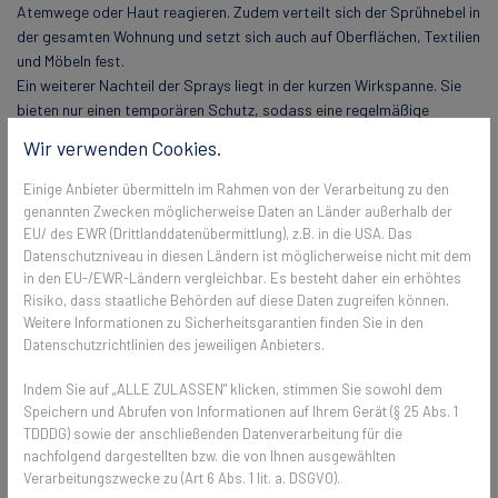
Atemwege oder Haut reagieren. Zudem verteilt sich der Sprühnebel in
der gesamten Wohnung und setzt sich auch auf Oberflächen, Textilien
und Möbeln fest.
Ein weiterer Nachteil der Sprays liegt in der kurzen Wirkspanne. Sie
bieten nur einen temporären Schutz, sodass eine regelmäßige
Anwendung notwendig ist. Dies führt zu einem hohen Verbrauch,
Wir verwenden Cookies.
höheren Kosten und einer erhöhten Belastung der Umgebungsluft.
Einige Anbieter übermitteln im Rahmen von der Verarbeitung zu den
genannten Zwecken möglicherweise Daten an Länder außerhalb der
Die Vorteile von Insektenschutzgittern
EU/ des EWR (Drittlanddatenübermittlung), z.B. in die USA. Das
Datenschutzniveau in diesen Ländern ist möglicherweise nicht mit dem
✔️
in den EU-/EWR-Ländern vergleichbar. Es besteht daher ein erhöhtes
Risiko, dass staatliche Behörden auf diese Daten zugreifen können.
Insektenschutzgitter bieten im Gegensatz zu Insektenschutzsprays
Weitere Informationen zu Sicherheitsgarantien finden Sie in den
eine langfristige und nachhaltige Lösung. Einmal installiert, halten sie
Datenschutzrichtlinien des jeweiligen Anbieters.
jahrelang und schützen das ganze Jahr über vor Insekten und anderen
Krabbeltieren. Sie verhindern das Eindringen von Insekten ganz ohne
Indem Sie auf „ALLE ZULASSEN" klicken, stimmen Sie sowohl dem
Chemikalien und Giftstoffe, was sie auch besonders für Haushalte
Speichern und Abrufen von Informationen auf Ihrem Gerät (§ 25 Abs. 1
mit Kindern und beziehungsweise oder Haustieren empfehlenswert
TDDDG) sowie der anschließenden Datenverarbeitung für die
macht.
nachfolgend dargestellten bzw. die von Ihnen ausgewählten
Verarbeitungszwecke zu (Art 6 Abs. 1 lit. a. DSGVO).