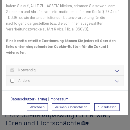
Aluminiumeckwinkeln sicher verpresst. Diese besondere Verarbeitung
Indem Sie auf „ALLE ZULASSEN" klicken, stimmen Sie sowohl dem
Speichern und Abrufen von Informationen auf Ihrem Gerät (§ 25 Abs. 1
garantiert eine hohe Festigkeit, sowie eine widerstandsfähige
TDDDG) sowie der anschließenden Datenverarbeitung für die
Verbindung der einzelnen Komponenten.
nachfolgend dargestellten bzw. die von Ihnen ausgewählten
Verarbeitungszwecke zu (Art 6 Abs. 1 lit. a. DSGVO).
Auch die Verbindungselemente und Dichtungen bestehen aus
langlebigen Kunststoffen, die wetterfest sind und eine sichere
Eine bereits erteilte Zustimmung können Sie jederzeit über den
Montage gewährleisten. Ein weiterer Aspekt ist das patentierte
links unten eingeblendeten Cookie-Button für die Zukunft
Transpatec-Gewebe, das aus einem Hightech-Faden mit hoher
widerrufen.
Festigkeit besteht. Die spezielle Bindefaden-Webtechnik sorgt für
Homogenität, Stabilität und Langlebigkeit des Gewebes – so bleibt
der Schutz vor Insekten auch langfristig erhalten.
Notwendig
Andere
Im Vergleich zu günstigeren Modellen bieten hochwertige
Fliegengitterrahmen also nicht nur eine bessere Optik, sondern auch
eine weitaus höhere Widerstandsfähigkeit.
Datenschutzerklärung
|
Impressum
Ablehnen
Auswahl übernehmen
Alle zulassen
Individuelle Anpassung für Fenster,
Türen und Lichtschächte 🏡