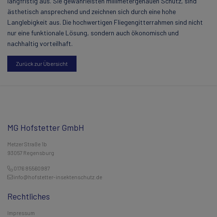
langfristig aus. Sie gewährleisten millimetergenauen Schutz, sind
ästhetisch ansprechend und zeichnen sich durch eine hohe
Langlebigkeit aus. Die hochwertigen Fliegengitterrahmen sind nicht
nur eine funktionale Lösung, sondern auch ökonomisch und
nachhaltig vorteilhaft.
Zurück zur Übersicht
MG Hofstetter GmbH
Metzer Straße 1b
93057 Regensburg
0176 85560987
info@hofstetter-insektenschutz.de
Rechtliches
Impressum