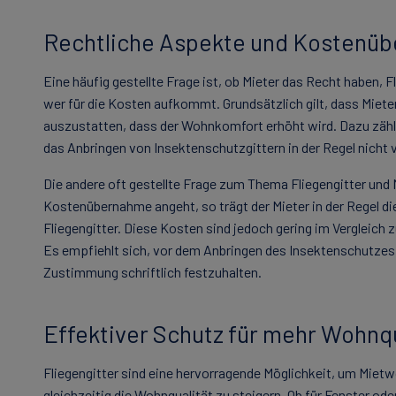
Rechtliche Aspekte und Kostenü
Eine häufig gestellte Frage ist, ob Mieter das Recht haben, 
wer für die Kosten aufkommt. Grundsätzlich gilt, dass Miet
auszustatten, dass der Wohnkomfort erhöht wird. Dazu zählt
das Anbringen von Insektenschutzgittern in der Regel nicht 
Die andere oft gestellte Frage zum Thema Fliegengitter und
Kostenübernahme angeht, so trägt der Mieter in der Regel d
Fliegengitter. Diese Kosten sind jedoch gering im Vergleich z
Es empfiehlt sich, vor dem Anbringen des Insektenschutzes
Zustimmung schriftlich festzuhalten.
Effektiver Schutz für mehr Wohnqua
Fliegengitter sind eine hervorragende Möglichkeit, um Miet
gleichzeitig die Wohnqualität zu steigern. Ob für Fenster od