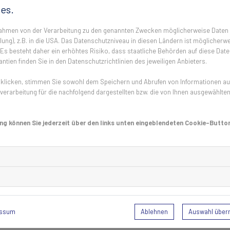
es.
Allerdings gibt es ein paar Dinge zu beachten. Es ist zum Bei
Veränderungen vorgenommen werden. Dazu gehören zum Beis
 Rahmen von der Verarbeitung zu den genannten Zwecken möglicherweise Daten
sind Insektenschutzgitter, die in den Rahmen geklebt oder g
ung), z.B. in die USA. Das Datenschutzniveau in diesen Ländern ist möglicherwe
jedoch, dass der Kleber rückstandslos entfernt werden kann
s besteht daher ein erhöhtes Risiko, dass staatliche Behörden auf diese Date
ntien finden Sie in den Datenschutzrichtlinien des jeweiligen Anbieters.
den Fensterrahmen eingehängt werden, sind mögich. Auch 
werden. Daher sind unauffällige und ordentlich installierte G
licken, stimmen Sie sowohl dem Speichern und Abrufen von Informationen auf 
erarbeitung für die nachfolgend dargestellten bzw. die von Ihnen ausgewählte
Arten von Insektenschutzgittern ohne
Es gibt inzwischen zahlreiche qualitativ hochwertige und zu
ng können Sie jederzeit über den links unten eingeblendeten Cookie-Button
werden können. Diese eignen sich auch, wenn eine Bohrung 
sich nicht zugetraut wird. Vor allem Spannrahmen sind optim
noch bohren notwendig, sie sind extrem langlebig, sind kompa
Spuren. Sogar für Türen und Dachfenster gibt es praktische
können.
Für mehr Details und eine komponente Beratung kontaktiere
Ablehnen
Auswahl übe
essum
Kundenservice!