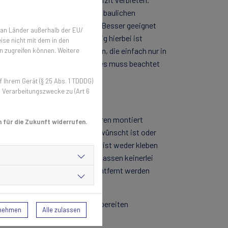
spiel wichtig, dass dabei keine baulichen
piel bohren oder schrauben. Besser geeignet
 an Länder außerhalb der EU/
eklettet werden können. Wichtig hierbei ist
ise nicht mit dem in den
. Auch Winkellaschen-Lösungen, die einfach nur in
n zugreifen können. Weitere
das Erscheinungsbild des Hauses muss beachtet
itter notwendig.
Ihrem Gerät (§ 25 Abs. 1 TDDDG)
n Verarbeitungszwecke zu (Art 6
 Bohren 🔩
verlässige Gitter, die ohne Bohren montiert
 für die Zukunft widerrufen.
in den Fensterrahmen nicht gewünscht ist oder
al für Mietwohnungen. Hierbei ist weder kleben
tibel mit Rollläden und hinterlassen keinerlei
 Lösungen, die rückstandslos entfernt werden
n Sie am Besten unseren hilfsbereiten
rnehmen
Alle zulassen