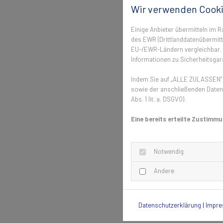
Wir verwenden Cooki
Einige Anbieter übermitteln im
des EWR (Drittlanddatenübermittl
EU-/EWR-Ländern vergleichbar. E
Informationen zu Sicherheitsgara
Indem Sie auf „ALLE ZULASSEN" k
sowie der anschließenden Datenv
Abs. 1 lit. a. DSGVO).
Eine bereits erteilte Zustimmu
Notwendig
Andere
Datenschutzerklärung
|
Impr