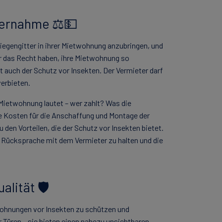
bernahme ⚖️💵
Fliegengitter in ihrer Mietwohnung anzubringen, und
er das Recht haben, ihre Mietwohnung so
 auch der Schutz vor Insekten. Der Vermieter darf
verbieten.
 Mietwohnung lautet – wer zahlt? Was die
ie Kosten für die Anschaffung und Montage der
u den Vorteilen, die der Schutz vor Insekten bietet.
 Rücksprache mit dem Vermieter zu halten und die
lität 🛡️
wohnungen vor Insekten zu schützen und
er Türen – sie bieten einen nahezu unsichtbaren