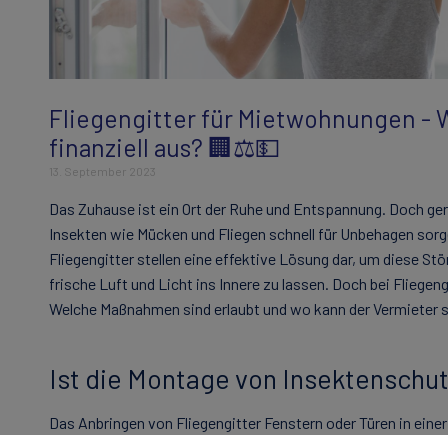
Fliegengitter für Mietwohnungen - W
finanziell aus? 🏢⚖️💵
13. September 2023
Das Zuhause ist ein Ort der Ruhe und Entspannung. Doch ge
Insekten wie Mücken und Fliegen schnell für Unbehagen sorge
Fliegengitter stellen eine effektive Lösung dar, um diese Stö
frische Luft und Licht ins Innere zu lassen. Doch bei Fliegen
Welche Maßnahmen sind erlaubt und wo kann der Vermieter s
Ist die Montage von Insektenschutz
Das Anbringen von Fliegengitter Fenstern oder Türen in einer
dem ordnungsgemäßen Gebrauch der Mietsache. Der Vermieter 