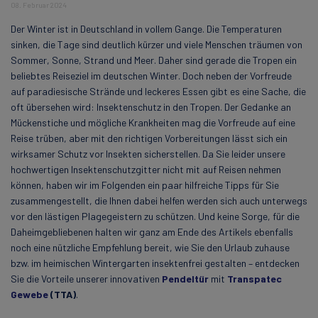
08. Februar 2024
Der Winter ist in Deutschland in vollem Gange. Die Temperaturen
sinken, die Tage sind deutlich kürzer und viele Menschen träumen von
Sommer, Sonne, Strand und Meer. Daher sind gerade die Tropen ein
beliebtes Reiseziel im deutschen Winter. Doch neben der Vorfreude
auf paradiesische Strände und leckeres Essen gibt es eine Sache, die
oft übersehen wird: Insektenschutz in den Tropen. Der Gedanke an
Mückenstiche und mögliche Krankheiten mag die Vorfreude auf eine
Reise trüben, aber mit den richtigen Vorbereitungen lässt sich ein
wirksamer Schutz vor Insekten sicherstellen. Da Sie leider unsere
hochwertigen Insektenschutzgitter nicht mit auf Reisen nehmen
können, haben wir im Folgenden ein paar hilfreiche Tipps für Sie
zusammengestellt, die Ihnen dabei helfen werden sich auch unterwegs
vor den lästigen Plagegeistern zu schützen. Und keine Sorge, für die
Daheimgebliebenen halten wir ganz am Ende des Artikels ebenfalls
noch eine nützliche Empfehlung bereit, wie Sie den Urlaub zuhause
bzw. im heimischen Wintergarten insektenfrei gestalten – entdecken
Sie die Vorteile unserer innovativen
Pendeltür
mit
Transpatec
Gewebe
(TTA)
.