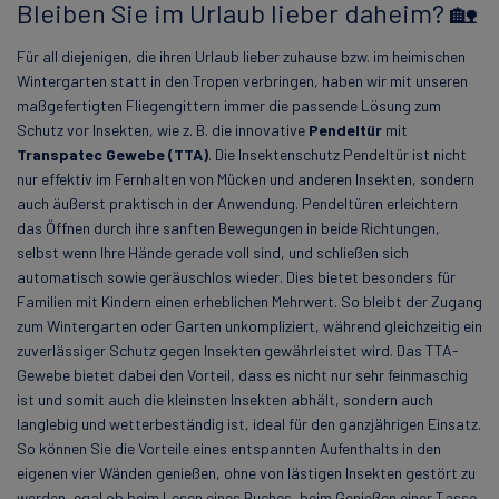
Bleiben Sie im Urlaub lieber daheim? 🏡
Für all diejenigen, die ihren Urlaub lieber zuhause bzw. im heimischen
Wintergarten statt in den Tropen verbringen, haben wir mit unseren
maßgefertigten Fliegengittern immer die passende Lösung zum
Schutz vor Insekten, wie z. B. die innovative
Pendeltür
mit
Transpatec Gewebe (TTA)
. Die Insektenschutz Pendeltür ist nicht
nur effektiv im Fernhalten von Mücken und anderen Insekten, sondern
auch äußerst praktisch in der Anwendung. Pendeltüren erleichtern
das Öffnen durch ihre sanften Bewegungen in beide Richtungen,
selbst wenn Ihre Hände gerade voll sind, und schließen sich
automatisch sowie geräuschlos wieder. Dies bietet besonders für
Familien mit Kindern einen erheblichen Mehrwert. So bleibt der Zugang
zum Wintergarten oder Garten unkompliziert, während gleichzeitig ein
zuverlässiger Schutz gegen Insekten gewährleistet wird. Das TTA-
Gewebe bietet dabei den Vorteil, dass es nicht nur sehr feinmaschig
ist und somit auch die kleinsten Insekten abhält, sondern auch
langlebig und wetterbeständig ist, ideal für den ganzjährigen Einsatz.
So können Sie die Vorteile eines entspannten Aufenthalts in den
eigenen vier Wänden genießen, ohne von lästigen Insekten gestört zu
werden, egal ob beim Lesen eines Buches, beim Genießen einer Tasse