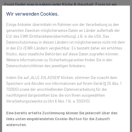
Essig findet man in nahezu jeder Küche & Haushalt. Essig ist ein
vielseitiges Hausmittel, das nicht nur zum Kochen verwendet werden
Wir verwenden Cookies.
kann, sondern auch als wirksames Mittel gegen Spinnen dient.
Einige Anbieter übermitteln im Rahmen von der Verarbeitung zu den
Um Essig gegen Spinnen einzusetzen, mischen Sie einfach gleiche
genannten Zwecken möglicherweise Daten an Länder außerhalb der
EU/ des EWR (Drittlanddatenübermittlung), z.B. in die USA. Das
Teile Wasser und Essig in einer Sprühflasche. Sprühen Sie diese
Datenschutzniveau in diesen Ländern ist möglicherweise nicht mit dem
Lösung großzügig in Ecken, Ritzen und an Spinnennestern. Der starke
in den EU-/EWR-Ländern vergleichbar. Es besteht daher ein erhöhtes
Geruch von Essig wirkt als natürlicher Abschreckungsfaktor für
Risiko, dass staatliche Behörden auf diese Daten zugreifen können.
Spinnen und hält sie fern. Sie können diese Anwendung regelmäßig
Weitere Informationen zu Sicherheitsgarantien finden Sie in den
wiederholen, um Spinnen dauerhaft fernzuhalten.
Datenschutzrichtlinien des jeweiligen Anbieters.
Indem Sie auf „ALLE ZULASSEN" klicken, stimmen Sie sowohl dem
Anti-Spinnen-Spray selber machen 🧪💦
Speichern und Abrufen von Informationen auf Ihrem Gerät (§ 25 Abs. 1
TDDDG) sowie der anschließenden Datenverarbeitung für die
Ein DIY Anti-Spinnen-Spray ist eine kostengünstige und effektive
nachfolgend dargestellten bzw. die von Ihnen ausgewählten
Methode, um Spinnen zu vertreiben. Dafür Essig mit Wasser mischen
Verarbeitungszwecke zu (Art 6 Abs. 1 lit. a. DSGVO).
und ein paar Tropfen ätherisches Minz- oder Teebaumöl hinzugeben.
Diese Mischung an Fensterrahmen und Ecken, in denen Spinnen sich
Eine bereits erteilte Zustimmung können Sie jederzeit über den
gerne aufhalten, sprühen. Der intensive Geruch dieser Öle hält Spinnen
links unten eingeblendeten Cookie-Button für die Zukunft
fern.
widerrufen.