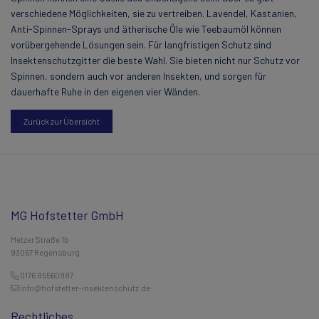
verschiedene Möglichkeiten, sie zu vertreiben. Lavendel, Kastanien,
Anti-Spinnen-Sprays und ätherische Öle wie Teebaumöl können
vorübergehende Lösungen sein. Für langfristigen Schutz sind
Insektenschutzgitter die beste Wahl. Sie bieten nicht nur Schutz vor
Spinnen, sondern auch vor anderen Insekten, und sorgen für
dauerhafte Ruhe in den eigenen vier Wänden.
Zurück zur Übersicht
MG Hofstetter GmbH
Metzer Straße 1b
93057 Regensburg
0176 85560987
info@hofstetter-insektenschutz.de
Rechtliches