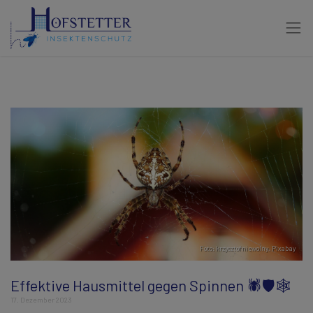
Foto: krzysztofniewolny,
Pixabay
Effektive Hausmittel gegen Spinnen 🕷️🛡️🕸️
17. Dezember 2023