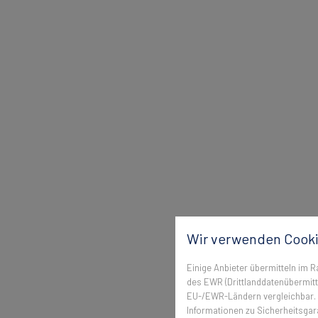
Wir verwenden Cooki
Einige Anbieter übermitteln im
des EWR (Drittlanddatenübermittl
EU-/EWR-Ländern vergleichbar. E
Informationen zu Sicherheitsgara