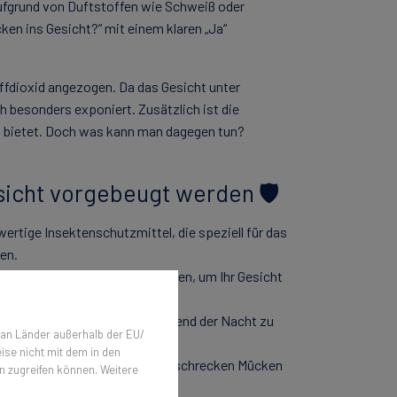
aufgrund von Duftstoffen wie Schweiß oder
ken ins Gesicht?“ mit einem klaren „Ja“
fdioxid angezogen. Da das Gesicht unter
h besonders exponiert. Zusätzlich ist die
t bietet. Doch was kann man dagegen tun?
icht vorgebeugt werden 🛡️
rtige Insektenschutzmittel, die speziell für das
en.
ckungen bei Outdoor-Aktivitäten, um Ihr Gesicht
ber dem Bett, um Stiche während der Nacht zu
 an Länder außerhalb der EU/
ise nicht mit dem in den
onen-Eukalyptus oder Lavendel schrecken Mücken
n zugreifen können. Weitere