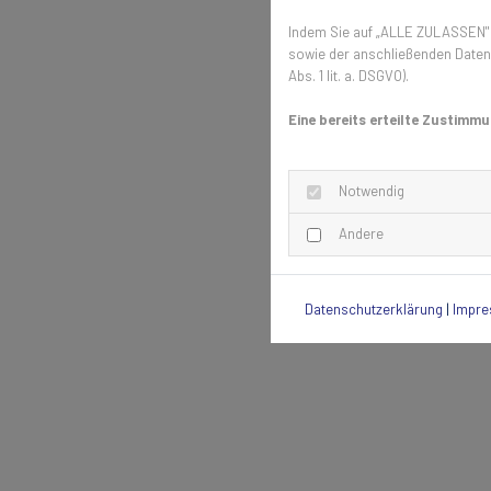
Indem Sie auf „ALLE ZULASSEN" k
sowie der anschließenden Datenv
Abs. 1 lit. a. DSGVO).
Eine bereits erteilte Zustimmu
Notwendig
Andere
Datenschutzerklärung
|
Impr