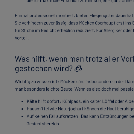
die für maximale Frischluftzufuhr sorgen – ganz ohne
Einmal professionell montiert, bieten Fliegengitter dauerha
Sie verhindern zuverlässig, dass Mücken überhaupt erst in
für Stiche im Gesicht erheblich reduziert. Für Allergiker oder
Vorteil.
Was hilft, wenn man trotz aller Vo
gestochen wird? 🧊
Wichtig zu wissen ist: Mücken sind insbesondere in der Däm
man besonders leichte Beute. Wenn es also doch mal passie
Kälte hilft sofort: Kühlpads, ein kalter Löffel oder Alo
Hausmittel wie Naturjoghurt können die Haut beruhige
Auf keinen Fall aufkratzen! Das kann Entzündungen b
Gesichtsbereich.