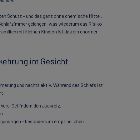
 Mücken.
ften Schutz – und das ganz ohne chemische Mittel.
s Schlafzimmer gelangen, was wiederum das Risiko
 Familien mit kleinen Kindern ist das ein enormer
rkehrung im Gesicht
merung und nachts aktiv. Während des Schlafs ist
rt:
e Vera-Gel lindern den Juckreiz.
n.
egünstigen – besonders im empfindlichen