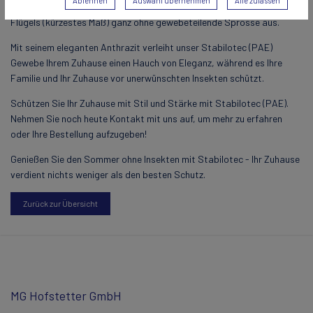
Ablehnen
Auswahl übernehmen
Alle zulassen
bei einer maximalen Größe von 2900 mm für die Breite oder Höhe des
Flügels (kürzestes Maß) ganz ohne gewebeteilende Sprosse aus.
Mit seinem eleganten Anthrazit verleiht unser Stabilotec (PAE)
Gewebe Ihrem Zuhause einen Hauch von Eleganz, während es Ihre
Familie und Ihr Zuhause vor unerwünschten Insekten schützt.
Schützen Sie Ihr Zuhause mit Stil und Stärke mit Stabilotec (PAE).
Nehmen Sie noch heute Kontakt mit uns auf, um mehr zu erfahren
oder Ihre Bestellung aufzugeben!
Genießen Sie den Sommer ohne Insekten mit Stabilotec - Ihr Zuhause
verdient nichts weniger als den besten Schutz.
Zurück zur Übersicht
MG Hofstetter GmbH