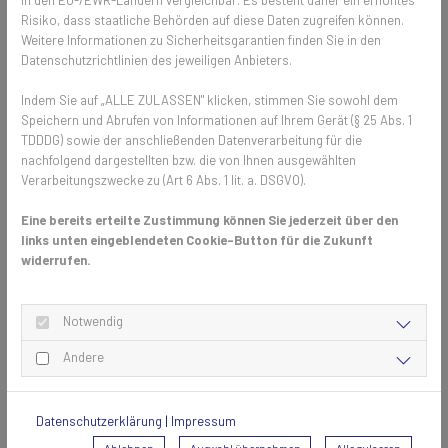
Risiko, dass staatliche Behörden auf diese Daten zugreifen können.
Weitere Informationen zu Sicherheitsgarantien finden Sie in den
Datenschutzrichtlinien des jeweiligen Anbieters.
Indem Sie auf „ALLE ZULASSEN" klicken, stimmen Sie sowohl dem
Speichern und Abrufen von Informationen auf Ihrem Gerät (§ 25 Abs. 1
Unser anthrazitfarbenes Stabilotec (PAE) Gewebe besteht aus
TDDDG) sowie der anschließenden Datenverarbeitung für die
kunststoffummanteltem Multifilament-Polyestergarn. Dieses
nachfolgend dargestellten bzw. die von Ihnen ausgewählten
Material sorgt dafür, dass das Gewebe sehr reißfest ist. Mit einer
Verarbeitungszwecke zu (Art 6 Abs. 1 lit. a. DSGVO).
Maschenweite von 1,59 x 1,95 mm und einer projizierten Fadenstärke
von 0,46 mm bietet es trotz seiner Stärke eine gute Durchsicht und
Eine bereits erteilte Zustimmung können Sie jederzeit über den
hervorragende Luftdurchlässigkeit.
links unten eingeblendeten Cookie-Button für die Zukunft
widerrufen.
Stabilotec (PAE) eignet sich besonders für den Einsatz in stark
beanspruchten Elementen. Es hält den Aktivitäten von Katzen,
Hunden und Kindern mühelos stand und ist auch für den gewerblichen
Notwendig
Einsatz ideal. Durch die hohe Eigenstabilität kann Stabilotec auch für
großflächige Elektrorollos eingesetzt werden.
Andere
Das Beste daran ist, egal ob Spannrahmen, Pendeltür oder
Schiebeanlage, das neue Stabilotec Gewebe kann für fast alle unsere
Datenschutzerklärung
|
Impressum
Fliegengitter Produkte eingesetzt werden. Darüber hinaus kommt es