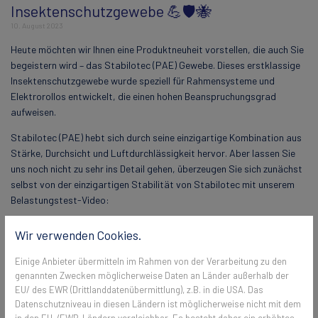
Insektenschutzgewebe 💪🛡️🐝
10. August 2023
Heute möchten wir Ihnen eine Produktneuheit vorstellen, die auch Sie
begeistern wird – das Stabilotec (PAE) Gewebe. Dieses erstklassige
Insektenschutzgewebe wurde speziell für Rahmensysteme und
Elektrorollos entwickelt, die einen hohen Beanspruchungsgrad
aufweisen.
Stabilotec (PAE) hebt sich durch seine einzigartige Kombination aus
Stärke, Durchsicht und Luftdurchlässigkeit hervor. Aber lassen Sie
uns noch nicht zu sehr ins Detail gehen, überzeugen Sie sich zunächst
selbst von der einzigartigen Stabilität von Stabilotec mit unserem
Belastungstest-Video:
Wir verwenden Cookies.
Einige Anbieter übermitteln im Rahmen von der Verarbeitung zu den
genannten Zwecken möglicherweise Daten an Länder außerhalb der
EU/ des EWR (Drittlanddatenübermittlung), z.B. in die USA. Das
Datenschutzniveau in diesen Ländern ist möglicherweise nicht mit dem
in den EU-/EWR-Ländern vergleichbar. Es besteht daher ein erhöhtes