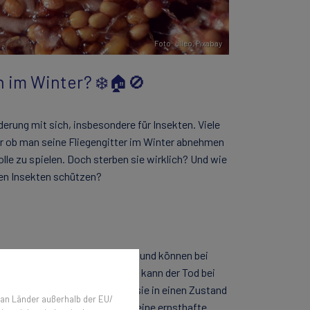
Foto: ulleo,
Pixabay
h im Winter? ❄️🏠🚫
erung mit sich, insbesondere für Insekten. Viele
er ob man seine Fliegengitter im Winter abnehmen
lle zu spielen. Doch sterben sie wirklich? Und wie
ren Insekten schützen?
Insekten sind kaltblütige Tiere und können bei
Art und den Umweltbedingungen kann der Tod bei
 überleben den Winter, indem sie in einen Zustand
 an Länder außerhalb der EU/
d die winterlichen Bedingungen eine ernsthafte