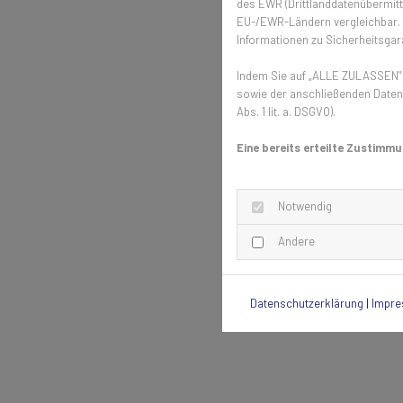
des EWR (Drittlanddatenübermittl
EU-/EWR-Ländern vergleichbar. E
Informationen zu Sicherheitsgara
Indem Sie auf „ALLE ZULASSEN" k
sowie der anschließenden Datenv
Abs. 1 lit. a. DSGVO).
Eine bereits erteilte Zustimmu
Notwendig
Andere
Datenschutzerklärung
|
Impr