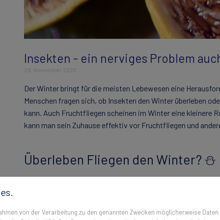
Insekten - ein nerviges Problem auc
29. November 2023
Der Winter bringt für die meisten Lebewesen eine Herausford
Menschen fragen sich, ob Insekten den Winter überleben od
kann. Auch Fruchtfliegen scheinen im Winter eine kleinere Ro
kann man sein Zuhause effektiv vor Fruchtfliegen und ande
Überleben Fliegen den Winter? ⛄
Nein, die meisten Fliegenarten überstehen den Winter nicht. 
es.
niedrigen Temperaturen nicht überleben. Abhängig von der 
verschiedenen Temperaturen eintreten. Einige Insektenarten
 Rahmen von der Verarbeitung zu den genannten Zwecken möglicherweise Daten
der Kältestarre verfallen. Doch für die meisten Insekten sin