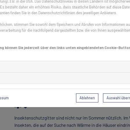
ung), z.B. in die USA. Das Datenschutzniveau in diesen Ländern ist möglicherwe
Bedrohung.
s besteht daher ein erhöhtes Risiko, dass staatliche Behörden auf diese Date
ntien finden Sie in den Datenschutzrichtlinien des jeweiligen Anbieters.
Gibt es Fruchtfliegen im Winter? 
licken, stimmen Sie sowohl dem Speichern und Abrufen von Informationen auf 
erarbeitung für die nachfolgend dargestellten bzw. die von Ihnen ausgewählte
Fruchtfliegen können das ganze Jahr über lästig sein, auch
überwintern. Um Küchen von den Plagegeistern zu schützen, 
ng können Sie jederzeit über den links unten eingeblendeten Cookie-Button
Insektenschutzgittern ausgestattet werden. Diese Gitter ver
Zuhause gelangen. Sind die Obstfliegen einmal im Haus, könn
Verbreitung von Obstfliegen zu vermeiden, sollte zubereitet
herumstehen.
Warum Insektenschutzgitter das ga
Ablehnen
Auswahl übe
essum
🐜🛡️
Insektenschutzgitter sind nicht nur im Sommer nützlich. Im
Insekten, die auf der Suche nach Wärme in die Häuser eindri