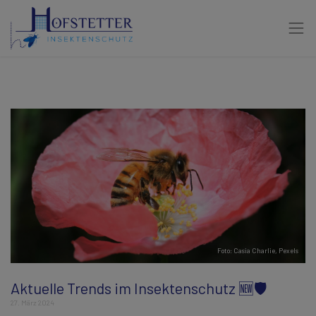
Foto:
Casia Charlie
,
Pexels
Aktuelle Trends im Insektenschutz 🆕🛡️
27. März 2024