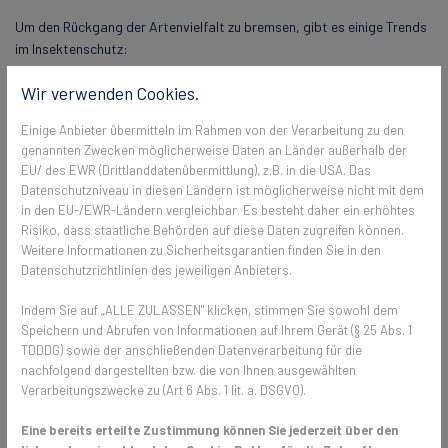
Um den Rückgang der Artenvielfalt zu bremsen, gibt es einige Trends
im Insektenschutz:
Naturnahe Gärten
: Immer mehr Menschen gestalten ihre
Wir verwenden Cookies.
Gärten insektenfreundlich, indem sie heimische Pflanzen
anbauen, die Nahrung und Lebensraum für Insekten bieten.
Einige Anbieter übermitteln im Rahmen von der Verarbeitung zu den
Diese Gärten fördern die Vielfalt und locken Bienen,
genannten Zwecken möglicherweise Daten an Länder außerhalb der
EU/ des EWR (Drittlanddatenübermittlung), z.B. in die USA. Das
Schmetterlinge und andere nützliche Insekten an.
Datenschutzniveau in diesen Ländern ist möglicherweise nicht mit dem
Bio-Landwirtschaft
: Landwirte setzen vermehrt auf
in den EU-/EWR-Ländern vergleichbar. Es besteht daher ein erhöhtes
Methoden des ökologischen Landbaus, der den Einsatz von
Risiko, dass staatliche Behörden auf diese Daten zugreifen können.
Pestiziden minimiert und den natürlichen Lebensraum für
Weitere Informationen zu Sicherheitsgarantien finden Sie in den
Insekten erhält. Blühstreifen und die Schaffung von
Datenschutzrichtlinien des jeweiligen Anbieters.
Lebensräumen für Nützlinge sind wichtige Aspekte dieser
nachhaltigen Praktiken.
Indem Sie auf „ALLE ZULASSEN" klicken, stimmen Sie sowohl dem
Insektenhotels und -nisthilfen
: Die Errichtung von
Speichern und Abrufen von Informationen auf Ihrem Gerät (§ 25 Abs. 1
Insektenhotels oder das Anbringen von Nisthilfen unterstützen
TDDDG) sowie der anschließenden Datenverarbeitung für die
Wildbienen und andere Insektenarten, indem sie ihnen Schutz
nachfolgend dargestellten bzw. die von Ihnen ausgewählten
Verarbeitungszwecke zu (Art 6 Abs. 1 lit. a. DSGVO).
und Nistplätze bieten. Diese Maßnahmen können in Gärten,
öffentlichen Parks und sogar auf Balkonen umgesetzt werden.
Eine bereits erteilte Zustimmung können Sie jederzeit über den
Bildung und Aufklärung
: Die Sensibilisierung der