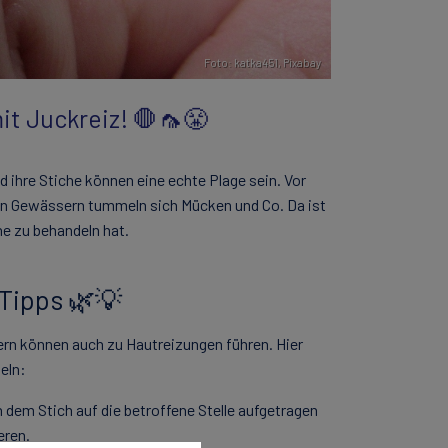
Foto: katka451,
Pixabay
it Juckreiz! 🛑🦟😤
 ihre Stiche können eine echte Plage sein. Vor
den Gewässern tummeln sich Mücken und Co. Da ist
e zu behandeln hat.
Tipps 🌿💡
rn können auch zu Hautreizungen führen. Hier
eln:
 dem Stich auf die betroffene Stelle aufgetragen
eren.