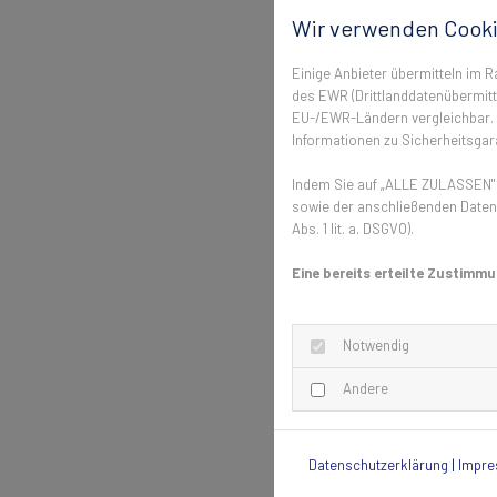
Wir verwenden Cooki
Einige Anbieter übermitteln im
des EWR (Drittlanddatenübermittl
EU-/EWR-Ländern vergleichbar. E
Informationen zu Sicherheitsgara
Indem Sie auf „ALLE ZULASSEN" k
sowie der anschließenden Datenv
Abs. 1 lit. a. DSGVO).
Eine bereits erteilte Zustimmu
Notwendig
Andere
Datenschutzerklärung
|
Impr