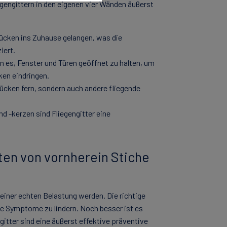
gengittern in den eigenen vier Wänden äußerst
Mücken ins Zuhause gelangen, was die
iert.
en es, Fenster und Türen geöffnet zu halten, um
ken eindringen.
 Mücken fern, sondern auch andere fliegende
nd -kerzen sind Fliegengitter eine
en von vornherein Stiche
ner echten Belastung werden. Die richtige
 Symptome zu lindern. Noch besser ist es
itter sind eine äußerst effektive präventive