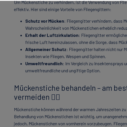
Um Mückenstiche zu verhindern, ist die Verwendung von Flie
effektiv. Hier sind einige Vorteile von Fliegengittern:
Schutz vor Mücken
: Fliegengitter verhindern, dass 
Wahrscheinlichkeit von Mückenstichen erheblich reduz
Erhalt der Luftzirkulation
: Fliegengitter ermöglich
frische Luft hereinzulassen, ohne die Sorge, dass Müc
Allgemeiner Schutz
: Fliegengitter halten nicht nur
Insekten wie Fliegen, Wespen und Spinnen.
Umweltfreundlich
: Im Vergleich zu Insektensprays u
umweltfreundliche und ungiftige Option.
Mückenstiche behandeln – am best
vermeiden 🙅‍♂️
Mückenstiche können während der warmen Jahreszeiten zu ei
Behandlung von Mückenstichen ist wichtig, um unangenehme
jedoch, Mückenstichen von vornherein vorzubeugen. Fliegeng