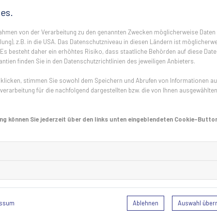
Antihistaminika
: Antihistaminikacremes oder -table
es.
erhältlich sind, können helfen, den Juckreiz zu lindern.
Hautpflege
: Die Anwendung einer beruhigenden Hautc
 Rahmen von der Verarbeitung zu den genannten Zwecken möglicherweise Daten
Hautfeuchtigkeit zu bewahren und Entzündungen vor
ung), z.B. in die USA. Das Datenschutzniveau in diesen Ländern ist möglicherwe
s besteht daher ein erhöhtes Risiko, dass staatliche Behörden auf diese Date
Nicht kratzen
: Obwohl der Juckreiz verlockend sein m
ntien finden Sie in den Datenschutzrichtlinien des jeweiligen Anbieters.
Haut weiter schädigen kann.
licken, stimmen Sie sowohl dem Speichern und Abrufen von Informationen auf 
erarbeitung für die nachfolgend dargestellten bzw. die von Ihnen ausgewählte
Was tun gegen Mücken? 🧐
Das Beste wäre natürlich gar nicht erst gestochen zu werde
ng können Sie jederzeit über den links unten eingeblendeten Cookie-Button
lange, dicht gewebte Stoffe getragen werden können, gibt es
Mücken. Hierbei entscheidend: Duftstoffe, denn diese ziehe
Parfüm locken Mücken an, während ätherische Öle, Duftker
Plagegeister vertreiben.
Fliegengitter als Präventionsmaß
Ablehnen
Auswahl übe
essum