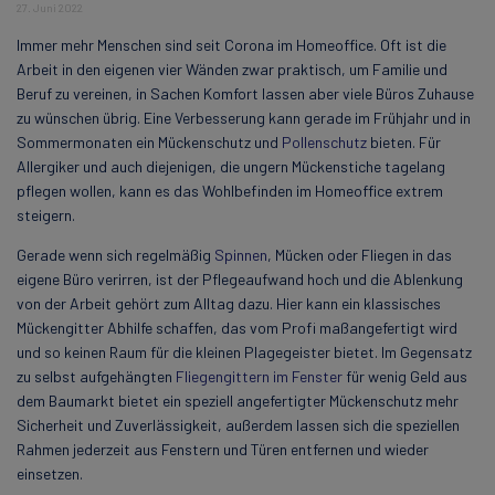
27. Juni 2022
Immer mehr Menschen sind seit Corona im Homeoffice. Oft ist die
Arbeit in den eigenen vier Wänden zwar praktisch, um Familie und
Beruf zu vereinen, in Sachen Komfort lassen aber viele Büros Zuhause
zu wünschen übrig. Eine Verbesserung kann gerade im Frühjahr und in
Sommermonaten ein Mückenschutz und
Pollenschutz
bieten. Für
Allergiker und auch diejenigen, die ungern Mückenstiche tagelang
pflegen wollen, kann es das Wohlbefinden im Homeoffice extrem
steigern.
Gerade wenn sich regelmäßig
Spinnen
, Mücken oder Fliegen in das
eigene Büro verirren, ist der Pflegeaufwand hoch und die Ablenkung
von der Arbeit gehört zum Alltag dazu. Hier kann ein klassisches
Mückengitter Abhilfe schaffen, das vom Profi maßangefertigt wird
und so keinen Raum für die kleinen Plagegeister bietet. Im Gegensatz
zu selbst aufgehängten
Fliegengittern im Fenster
für wenig Geld aus
dem Baumarkt bietet ein speziell angefertigter Mückenschutz mehr
Sicherheit und Zuverlässigkeit, außerdem lassen sich die speziellen
Rahmen jederzeit aus Fenstern und Türen entfernen und wieder
einsetzen.