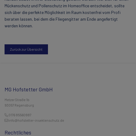
Mückenschutz und Pollenschutz im Homeoffice entscheidet, sollte
sich über die perfekte Möglichkeit im Raum kostenfrei vom Profi
beraten lassen, bei dem die Fliegengitter am Ende angefertigt
werden können.
Zurück zur Übersicht
MG Hofstetter GmbH
Metzer Straße 1b
93057 Regensburg
0176 85560987
info@hofstetter-insektenschutz.de
Rechtliches