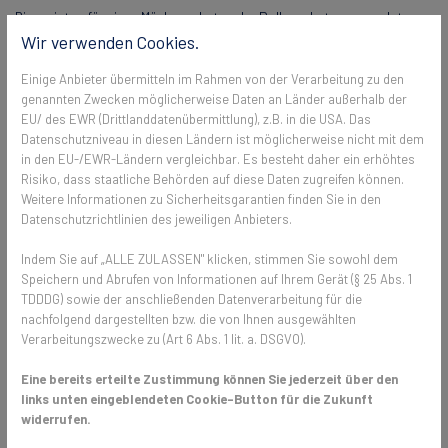
Die meisten für einen Mückenschutz oder Pollenschutz verwendeten
Materialien wirken nahezu unsichtbar. Der Blick in den Garten bleibt
Wir verwenden Cookies.
daher trotz Fliegengitter weiterhin erhalten. Umso höher die
Einige Anbieter übermitteln im Rahmen von der Verarbeitung zu den
sogenannte Siebfläche ist, sprich Maschenweite und Fadenstärke
genannten Zwecken möglicherweise Daten an Länder außerhalb der
perfekt harmonieren, umso unsichtbarer wird ein Fliegengitter. Und
EU/ des EWR (Drittlanddatenübermittlung), z.B. in die USA. Das
der Wirkungsgrad gegen Insekten bleibt ebenfalls hoch.
Datenschutzniveau in diesen Ländern ist möglicherweise nicht mit dem
in den EU-/EWR-Ländern vergleichbar. Es besteht daher ein erhöhtes
Risiko, dass staatliche Behörden auf diese Daten zugreifen können.
Spezieller Pollenschutz für Allergiker
Weitere Informationen zu Sicherheitsgarantien finden Sie in den
Datenschutzrichtlinien des jeweiligen Anbieters.
Für Allergiker geht der Schutz für ihr Homeoffice noch einen Schritt
Indem Sie auf „ALLE ZULASSEN" klicken, stimmen Sie sowohl dem
weiter: Neben dem klassischen Mückenschutz gibt es
Speichern und Abrufen von Informationen auf Ihrem Gerät (§ 25 Abs. 1
Pollenschutzgewebe
, die neben Insekten jeglicher Größe sogar Pollen
TDDDG) sowie der anschließenden Datenverarbeitung für die
im Mikrometer-Bereich filtern können. Das hält nicht nur Fliegen,
nachfolgend dargestellten bzw. die von Ihnen ausgewählten
Mücken, Raupen und Spinnen fern, sondern verbessert auch das
Verarbeitungszwecke zu (Art 6 Abs. 1 lit. a. DSGVO).
Raumklima. Allergiker können also weitestgehend pollenfrei im
Homeoffice arbeiten, obwohl das Fenster dauerhaft geöffnet ist. Die
Eine bereits erteilte Zustimmung können Sie jederzeit über den
Materialien sind heute so weit entwickelt, dass neue Fliegengitter
links unten eingeblendeten Cookie-Button für die Zukunft
nichts mehr mit den schweren und schmutzigen Mückenschutz zu tun
widerrufen.
haben, die man noch von vor zwanzig Jahren kennt.