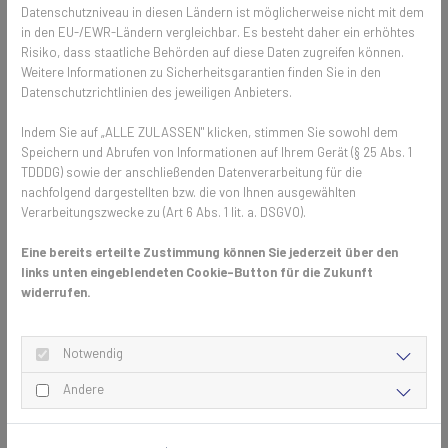
Datenschutzniveau in diesen Ländern ist möglicherweise nicht mit dem
in den EU-/EWR-Ländern vergleichbar. Es besteht daher ein erhöhtes
Risiko, dass staatliche Behörden auf diese Daten zugreifen können.
Insekten- und Sonnenschutz in einem
Weitere Informationen zu Sicherheitsgarantien finden Sie in den
Datenschutzrichtlinien des jeweiligen Anbieters.
Im Gegensatz zu herkömmlichen feinen Transpatec-Geweben fällt das
Plissee richtig auf und das soll es auch! Das Wort „Plissee“ kommt
Indem Sie auf „ALLE ZULASSEN" klicken, stimmen Sie sowohl dem
aus dem französischen und bedeutet gefaltet. Durch diese
Speichern und Abrufen von Informationen auf Ihrem Gerät (§ 25 Abs. 1
Falttechnik entsteht auch der Sonnen- und Blendschutz des
TDDDG) sowie der anschließenden Datenverarbeitung für die
Insektengitters. Als Insektenschutz ist das Plissee zuverlässig,
nachfolgend dargestellten bzw. die von Ihnen ausgewählten
robust und pflegeleicht. Wie bereits angedeutet eignet es sich
Verarbeitungszwecke zu (Art 6 Abs. 1 lit. a. DSGVO).
sowohl für enge Wohnräume, da der Schwenkbereich komplett
Eine bereits erteilte Zustimmung können Sie jederzeit über den
entfällt, als auch für Hebe- und Schiebetüren.
links unten eingeblendeten Cookie-Button für die Zukunft
widerrufen.
Leichter Einbau von Plissees
Die Winter werden kürzer und die warmen Jahreszeiten immer länger
Notwendig
werden. Somit wird Insektenschutz zur Ganzjahresaufgabe.
Andere
Hochwertige Fliegengitter können auch das ganze Jahr problemlos
hängen bleiben. Falls an kalten Wintertagen dennoch kein
Insektenschutz benötigt wird und man mehr Licht im Inneren haben