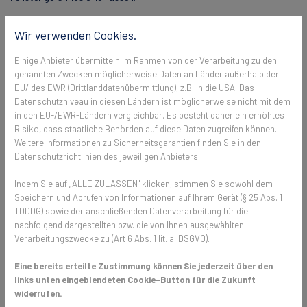
Es gibt unterschiedliche Arten, wie man einen Insektenschutz an
Wir verwenden Cookies.
seinen Fenstern anbringen kann. Die wohl bekannteste Fliegenabwehr
ist der Spannrahmen, dessen Montage kinderleicht ist. Er wird ganz
Einige Anbieter übermitteln im Rahmen von der Verarbeitung zu den
einfach in den Fensterrahmen eingespannt und hält das lästige
genannten Zwecken möglicherweise Daten an Länder außerhalb der
Ungeziefer fern. Ein Aluminium-Rahmen hält ein unauffälliges Gewebe,
EU/ des EWR (Drittlanddatenübermittlung), z.B. in die USA. Das
welches als Schutz vor den Eindringlingen dient. Die Spannrahmen
Datenschutzniveau in diesen Ländern ist möglicherweise nicht mit dem
können in unterschiedlichen Farben und aus verschiedenen Materialien
in den EU-/EWR-Ländern vergleichbar. Es besteht daher ein erhöhtes
hergestellt werden und passen damit zu jeder individuellen
Risiko, dass staatliche Behörden auf diese Daten zugreifen können.
Gesamtoptik eines Hauses. Für den Schutz vor Insekten wird trotz
Weitere Informationen zu Sicherheitsgarantien finden Sie in den
Datenschutzrichtlinien des jeweiligen Anbieters.
Transpatec-Gewebe mit einem Spannrahmen weder die Optik noch
die Belüftung des Hauses beeinträchtigt.
Indem Sie auf „ALLE ZULASSEN" klicken, stimmen Sie sowohl dem
Speichern und Abrufen von Informationen auf Ihrem Gerät (§ 25 Abs. 1
TDDDG) sowie der anschließenden Datenverarbeitung für die
Flexible Fliegengitter - für die häufig
nachfolgend dargestellten bzw. die von Ihnen ausgewählten
offenen Fenster
Verarbeitungszwecke zu (Art 6 Abs. 1 lit. a. DSGVO).
Eine bereits erteilte Zustimmung können Sie jederzeit über den
Blumen oder Kräuter von innen gießen, die auf der äußeren
links unten eingeblendeten Cookie-Button für die Zukunft
Fensterbank stehen? Das kann mit Fliegengittern ja gar nicht möglich
widerrufen.
sein. Doch! Denn neben den einfachen Spannrahmen gibt es für