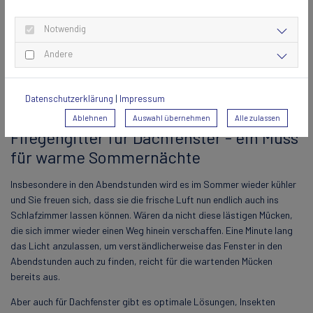
Fenster, die doch etwas häufiger vollständig geöffnet werden
müssen, flexiblere Lösungen. Beispielsweise können die klassischen
Notwendig
Fliegengitter an Drehrahmen, zur einseitigen Öffnung, oder an
Pendelrahmen für die Öffnung in beide Seiten, angebracht werden.
Andere
Damit schaffen Sie sich für Ihre Fenster Flexibilität und Schutz in
vollem Umfang.
Datenschutzerklärung
|
Impressum
Ablehnen
Auswahl übernehmen
Alle zulassen
Fliegengitter für Dachfenster - ein Muss
für warme Sommernächte
Insbesondere in den Abendstunden wird es im Sommer wieder kühler
und Sie freuen sich, dass sie die frische Luft nun endlich auch ins
Schlafzimmer lassen können. Wären da nicht diese lästigen Mücken,
die sich immer wieder einen Weg hinein verschaffen. Eine Minute lang
das Licht anzulassen, um verständlicherweise das Fenster in den
Abendstunden auch zu finden, reicht für die wartenden Mücken
bereits aus.
Aber auch für Dachfenster gibt es optimale Lösungen, Insekten