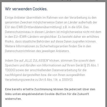
gibt es passende Lösungen, die sich unauffällig in den Raum
Wir verwenden Cookies.
integrieren.
Einige Anbieter übermitteln im Rahmen von der Verarbeitung zu den
genannten Zwecken möglicherweise Daten an Länder außerhalb der
🧩 Komfort & Vorteile im Überblick
EU/ des EWR (Drittlanddatenübermittlung), z.B. in die USA. Das
Datenschutzniveau in diesen Ländern ist möglicherweise nicht mit dem
Insektenschutzrollos für Fenster und Dachfenster verbinden mehrere
in den EU-/EWR-Ländern vergleichbar. Es besteht daher ein erhöhtes
Risiko, dass staatliche Behörden auf diese Daten zugreifen können.
Vorteile in einem System:
Weitere Informationen zu Sicherheitsgarantien finden Sie in den
Platzsparend & dezent:
Das Gewebe verschwindet im
Datenschutzrichtlinien des jeweiligen Anbieters.
Rollokasten – ideal, wenn Ihnen freie Sicht und viel Licht
Indem Sie auf „ALLE ZULASSEN" klicken, stimmen Sie sowohl dem
wichtig sind.
Speichern und Abrufen von Informationen auf Ihrem Gerät (§ 25 Abs. 1
Hoher Bedienkomfort:
Eine auf den Einsatz abgestimmte
TDDDG) sowie der anschließenden Datenverarbeitung für die
Mechanik sorgt für leichtes Auf- und Abrollen; eine integrierte
nachfolgend dargestellten bzw. die von Ihnen ausgewählten
Bremse unterstützt das kontrollierte Einfahren.
Verarbeitungszwecke zu (Art 6 Abs. 1 lit. a. DSGVO).
Sicher geführt:
Seitliche Bürstenführungen verhindern, dass
sich das Gewebe bei Wind aus der Führung löst.
Eine bereits erteilte Zustimmung können Sie jederzeit über den
Langlebig & stabil:
Die Systeme sind auf häufiges Öffnen und
links unten eingeblendeten Cookie-Button für die Zukunft
Schließen ausgelegt und bieten hohe Stabilität, gerade bei
widerrufen.
Dachfenstern.