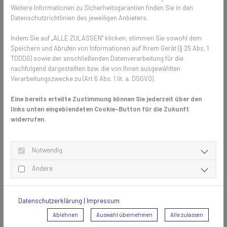
2. Präzises Aufmaß und
Weitere Informationen zu Sicherheitsgarantien finden Sie in den
maßgeschneiderte Lösungen vor Ort 📏
Datenschutzrichtlinien des jeweiligen Anbieters.
Indem Sie auf „ALLE ZULASSEN" klicken, stimmen Sie sowohl dem
Ein erfahrener Fachberater kommt zum Kunden nach Hause und
Speichern und Abrufen von Informationen auf Ihrem Gerät (§ 25 Abs. 1
nimmt gemeinsam Maß. Dabei werden individuelle Bedürfnisse
TDDDG) sowie der anschließenden Datenverarbeitung für die
besprochen, Anschauungsmaterial präsentiert und verschiedene
nachfolgend dargestellten bzw. die von Ihnen ausgewählten
Optionen für Rahmenfarben und Gewebe aufgezeigt. Auf Grundlage
Verarbeitungszwecke zu (Art 6 Abs. 1 lit. a. DSGVO).
dieser Informationen erstellt der Fachberater ein Angebot. Bei
Zustimmung wird ein weiterer Termin für die Montage der
Eine bereits erteilte Zustimmung können Sie jederzeit über den
maßgefertigten Teile vereinbart.
links unten eingeblendeten Cookie-Button für die Zukunft
widerrufen.
3. Produktion und professionelle
Notwendig
Montage 🔧
Andere
Termingerecht und professionell werden die bestellten Produkte von
einem Monteur an den vorgesehenen Orten installiert. Im Anschluss
erfolgt eine kurze Einweisung zur Handhabung und Pflege, um lange
Datenschutzerklärung
|
Impressum
Freude an dem maßgefertigten Insektenschutz zu gewährleisten.
Ablehnen
Auswahl übernehmen
Alle zulassen