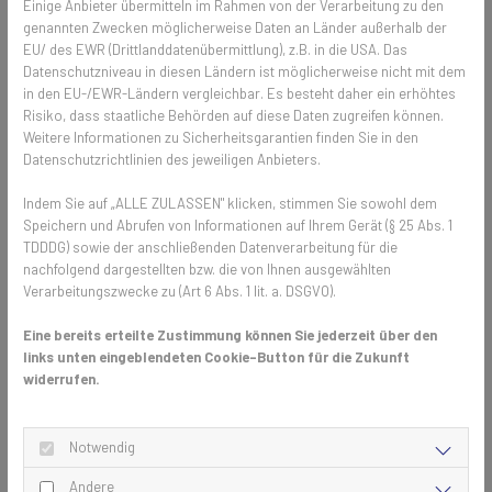
Einige Anbieter übermitteln im Rahmen von der Verarbeitung zu den
Federstifte für Spannrahmen. So können kleinere Reparaturen selbst
genannten Zwecken möglicherweise Daten an Länder außerhalb der
durchgeführt werden und der Insektenschutz ist wieder voll
EU/ des EWR (Drittlanddatenübermittlung), z.B. in die USA. Das
funktionsfähig.
Datenschutzniveau in diesen Ländern ist möglicherweise nicht mit dem
in den EU-/EWR-Ländern vergleichbar. Es besteht daher ein erhöhtes
So lebt Insektenschutz am längsten
Risiko, dass staatliche Behörden auf diese Daten zugreifen können.
Weitere Informationen zu Sicherheitsgarantien finden Sie in den
Datenschutzrichtlinien des jeweiligen Anbieters.
Entgegen einem weitverbreiteten Irrglauben müssen Fliegengitter im
Winter nicht abgehängt werden. Der stabile Rahmen und das robuste
Indem Sie auf „ALLE ZULASSEN" klicken, stimmen Sie sowohl dem
Gewebe sind darauf ausgelegt, Wind und Wetter standzuhalten. Und
Speichern und Abrufen von Informationen auf Ihrem Gerät (§ 25 Abs. 1
auch im Winter ist Insektenschutz hilfreich, denn obwohl die Anzahl
TDDDG) sowie der anschließenden Datenverarbeitung für die
stark reduziert, suchen dennoch einige Insekten ein warmes
nachfolgend dargestellten bzw. die von Ihnen ausgewählten
Plätzchen im Inneren des Hauses. Falls das Fliegengitter doch
Verarbeitungszwecke zu (Art 6 Abs. 1 lit. a. DSGVO).
demontiert werden soll, ist es wichtig, behutsam vorzugehen und vor
allem das Gewebe zu schützen. Um den Insektenschutz zu lagern,
Eine bereits erteilte Zustimmung können Sie jederzeit über den
links unten eingeblendeten Cookie-Button für die Zukunft
sollte er senkrecht an einer Wand stehen, ohne dass Druck auf das
widerrufen.
Gitter ausgeübt wird.
Professionelle Unterstützung bei
Notwendig
komplexen Problemen
Andere