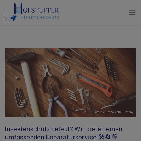
Foto: picjumbo_com,
Pixabay
Insektenschutz defekt? Wir bieten einen
umfassenden Reparaturservice 🛠️🔄💚