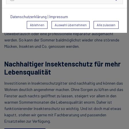
Ist der Schaden am Insektenschutz etwas größer und komplexer,
können auch Hobbyhandwerker an ihre Grenzen stoßen. Dafür kann
Datenschutzerklärung
|
Impressum
sich einfach mit der Kundenbetreuung in Verbindung gesetzt und das
Ablehnen
Auswahl übernehmen
Alle zulassen
Anliegen besprochen werden. So kann schnell ein Termin für einen
Gewebetausch oder eine professionelle Reparatur ausgemacht
werden. So kann der Sommer baldmöglichst wieder ohne störende
Mücken, Insekten und Co. genossen werden.
Nachhaltiger Insektenschutz für mehr
Lebensqualität
Investitionen in Insektenschutzgitter sind nachhaltig und können das
Wohnen deutlich angenehmer machen. Ohne Sorgen zu lüften und das
Fenster auch nachts geöffnet zu lassen, steigert vor allem in den
warmen Sommermonaten die Lebensqualität enorm. Daher ist
funktionierender Insektenschutz so wichtig. Und ist doch mal etwas
kaputt, stehen wir gerne mit Fachberatung und passenden
Ersatzteilen zur Verfügung.