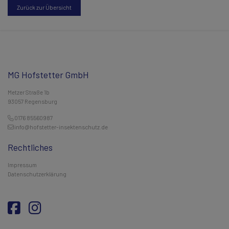
Zurück zur Übersicht
MG Hofstetter GmbH
Metzer Straße 1b
93057 Regensburg
0176 85560987
info@hofstetter-insektenschutz.de
Rechtliches
Impressum
Datenschutzerklärung