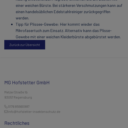
einer weichen Bürste. Bei stärkeren Verschmutzungen kann auf
einen handelsüblichen Edelstahlreiniger zurückgegriffen
werden.
Tipp für Plissee-Gewebe: Hier kommt wieder das
Mikrofasertuch zum Einsatz. Alternativ kann das Plisse-
Gewebe mit einer weichen Kleiderbürste abgebürstet werden.
Zurück zur Übersicht
MG Hofstetter GmbH
Metzer Straße 1b
93057 Regensburg
0176 85560987
info@hofstetter-insektenschutz.de
Rechtliches