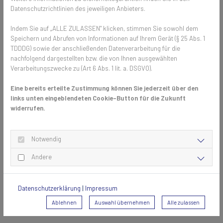
zusammenfalten und nehmen so nur wenig Raum ein. Gleichzeitig
Datenschutzrichtlinien des jeweiligen Anbieters.
entfällt der Schwenkbereich, den beispielsweise Drehtüren benötigen.
Die flache Laufschiene sorgt dafür, dass keine Stolperfallen
Indem Sie auf „ALLE ZULASSEN" klicken, stimmen Sie sowohl dem
entstehen und der Eingangsbereich frei zugänglich bleibt.
Speichern und Abrufen von Informationen auf Ihrem Gerät (§ 25 Abs. 1
TDDDG) sowie der anschließenden Datenverarbeitung für die
nachfolgend dargestellten bzw. die von Ihnen ausgewählten
Was zieht Mücken an?
Verarbeitungszwecke zu (Art 6 Abs. 1 lit. a. DSGVO).
Gerade an den schönsten Stellplätzen am See gibt es die meisten
Eine bereits erteilte Zustimmung können Sie jederzeit über den
links unten eingeblendeten Cookie-Button für die Zukunft
Mücken. Das liegt daran, dass Stechmücken ihre Eier im Wasser
widerrufen.
ablegen und sich später nicht weiter als 1,5 Kilometer von ihrem
Geburtsort entfernen. Entgegen dem Mythos, dass Mücken vom Licht
angezogen werden, sind eigentlich Gerüche dafür verantwortlich.
Notwendig
Mücken können Körpergeruch, Schweiß, Parfum und sogar das
ausgeatmete Kohlendioxid riechen und so potenzielle Opfer erkennen.
Andere
Neben Insektenschutzgitter sind vor allem Pflanzen und Duftkerzen
ein wirksamer Schutz vor den Lästlingen, denn der Duft bestimmter
Pflanzen wie Tomaten, Lavendel, Katzenminze, Thymian oder
Datenschutzerklärung
|
Impressum
Basilikum wirken abschreckend auf Mücken.
Ablehnen
Auswahl übernehmen
Alle zulassen