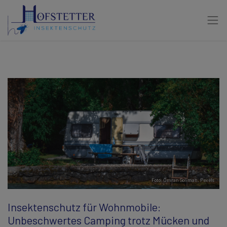
Foto:
Omran Soliman
,
Pexels
Insektenschutz für Wohnmobile:
Unbeschwertes Camping trotz Mücken und