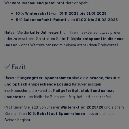
Wer
vorausschauend plant
, profitiert doppelt:
10 % Winterrabatt
vom
01.11.2025 bis 31.01.2026
5 % Saisonauftakt-Rabatt
vom
01.02. bis 28.02.2026
Nutzen Sie die
kalte Jahreszeit
, um Ihren Insektenschutz zu prüfen
oder zu erweitern. So starten Sie im Frühjahr
entspannt in die neue
Saison
– ohne Wartezeiten und mit einem attraktiven Preisvorteil.
✅ Fazit
Unsere
Fliegengitter-Spannrahmen
sind die
einfache, flexible
und optisch ansprechende Lösung
für zuverlässigen
Insektenschutz am Fenster.
Maßgefertigt, stabil und nahezu
unsichtbar
– so bleibt Ihr Zuhause luftig, hell und insektenfrei.
Profitieren Sie jetzt von unserer
Winteraktion 2025/26
und sichern
Sie sich Ihren
10 % Rabatt auf Spannrahmen
– bevor die neue
Saison beginnt.