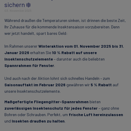
sichern ❄️
03. November 2025
Während draußen die Temperaturen sinken, ist drinnen die beste Zeit,
Ihr Zuhause für die kommende Insektensaison vorzubereiten. Denn
wer jetzt handelt, spart bares Geld:
Im Rahmen unserer
Winteraktion vom 01. November 2025 bis 31.
Januar 2026
erhalten Sie
10 % Rabatt auf unsere
Insektenschutzelemente
– darunter auch die beliebten
Spannrahmen für Fenster
.
Und auch nach der Aktion lohnt sich schnelles Handeln – zum
Saisonauftakt im Februar 2026
gewähren wir
5 % Rabatt
auf
unsere Insektenschutzelemente.
Maßgefertigte Fliegengitter-Spannrahmen
bieten
zuverlässigen Insektenschutz für jedes Fenster
– ganz ohne
Bohren oder Schrauben. Perfekt, um
frische Luft hereinzulassen
und
Insekten draußen zu halten
.