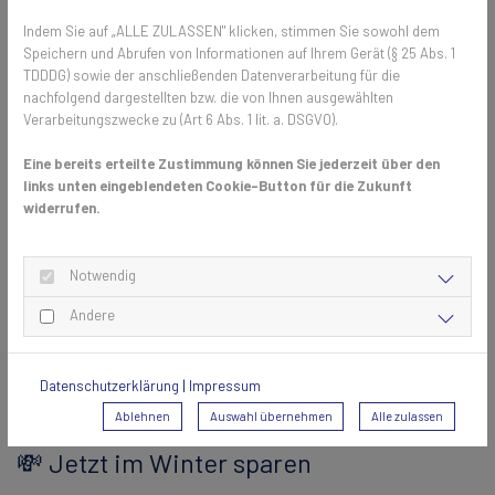
🛠️ Unsere Spannrahmen im Überblick
Indem Sie auf „ALLE ZULASSEN" klicken, stimmen Sie sowohl dem
Unsere
Fliegengitter-Spannrahmen
verbinden
Funktion, Qualität
Speichern und Abrufen von Informationen auf Ihrem Gerät (§ 25 Abs. 1
und Design
in einem Produkt:
TDDDG) sowie der anschließenden Datenverarbeitung für die
nachfolgend dargestellten bzw. die von Ihnen ausgewählten
Passgenaue Maßanfertigung
für jede Fensterform
Verarbeitungszwecke zu (Art 6 Abs. 1 lit. a. DSGVO).
Stabile Aluminiumprofile
, die formbeständig und langlebig
sind
Eine bereits erteilte Zustimmung können Sie jederzeit über den
Feine Gewebevarianten
– je nach Wunsch transparent,
links unten eingeblendeten Cookie-Button für die Zukunft
widerrufen.
besonders luftdurchlässig oder nahezu unsichtbar
Einfache Handhabung
durch praktische Federstifte oder
Einhängewinkel
Notwendig
Montage ohne Bohren oder Schrauben möglich
– ideal
auch für Mietwohnungen
Andere
Jeder Spannrahmen wird
individuell gefertigt und fachgerecht
montiert
, damit er perfekt zu Ihrem Zuhause passt.
Datenschutzerklärung
|
Impressum
Ablehnen
Auswahl übernehmen
Alle zulassen
💸 Jetzt im Winter sparen