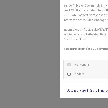
Einige Anbieter übermitteln im
des EWR (Drittlanddatenübermittl
EU-/EWR-Ländern vergleichbar. E
Informationen zu Sicherheitsgara
Indem Sie auf „ALLE ZULASSEN" k
sowie der anschließenden Datenv
Abs. 1 lit. a. DSGVO).
Eine bereits erteilte Zustimmu
Notwendig
Andere
Datenschutzerklärung
|
Impr