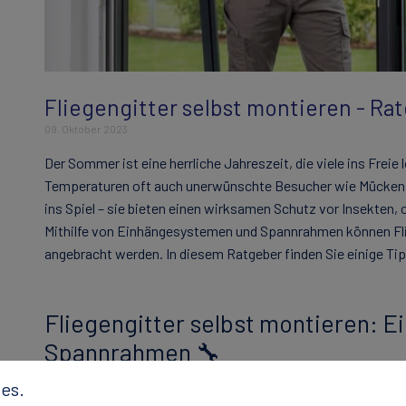
Fliegengitter selbst montieren - Ra
09. Oktober 2023
Der Sommer ist eine herrliche Jahreszeit, die viele ins Freie
Temperaturen oft auch unerwünschte Besucher wie Mücken u
ins Spiel – sie bieten einen wirksamen Schutz vor Insekten, 
Mithilfe von Einhängesystemen und Spannrahmen können Fli
angebracht werden. In diesem Ratgeber finden Sie einige Tip
Fliegengitter selbst montieren: 
Spannrahmen 🔧
es.
Schritt 1: Auswahl des richtigen Gitte