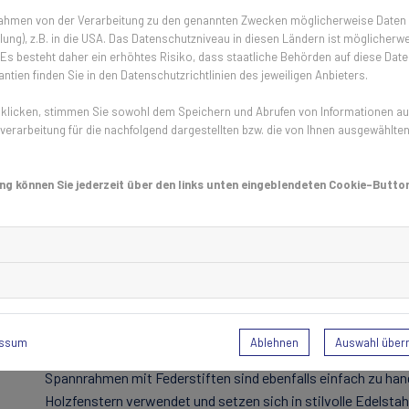
 Rahmen von der Verarbeitung zu den genannten Zwecken möglicherweise Daten
Bevor ein Fliegengitter gekauft wird, sollte man sich genau
ung), z.B. in die USA. Das Datenschutzniveau in diesen Ländern ist möglicherwe
allem das Ausmessen des Fensterrahmens ist sehr wichtig und
s besteht daher ein erhöhtes Risiko, dass staatliche Behörden auf diese Date
Insektenschutzgitter millimetergenau gebaut werden, soll
ntien finden Sie in den Datenschutzrichtlinien des jeweiligen Anbieters.
Außerdem ist es wichtig lieber, mehrmals nachzumessen und 
licken, stimmen Sie sowohl dem Speichern und Abrufen von Informationen auf 
Kopf zusammenzurechnen. Auch Dichtungen und der Abstan
erarbeitung für die nachfolgend dargestellten bzw. die von Ihnen ausgewählte
der Größe muss auch das gewünschte Gewebe gewählt werd
Schritt 2: Rahmen vorbereiten und Gi
ng können Sie jederzeit über den links unten eingeblendeten Cookie-Button
Damit der Fensterrahmen das Fliegengitter gut hält, sollte er
Klebrückstände sollten entfernt werden. Für das Anbring
oder Federstiften gewählt werden. Fliegengitter Klemmrahm
Winkellaschen) und sind in verschiedenen Größen, Varianten u
an Fenster anpassen und es sind keine Bohrungen nötig. Dad
Mietwohnungen. Falls der Spannrahmen im Winter nicht gebr
Ablehnen
Auswahl übe
essum
verstaut werden.
Spannrahmen mit Federstiften sind ebenfalls einfach zu han
Holzfenstern verwendet und setzen sich in stilvolle Edelsta