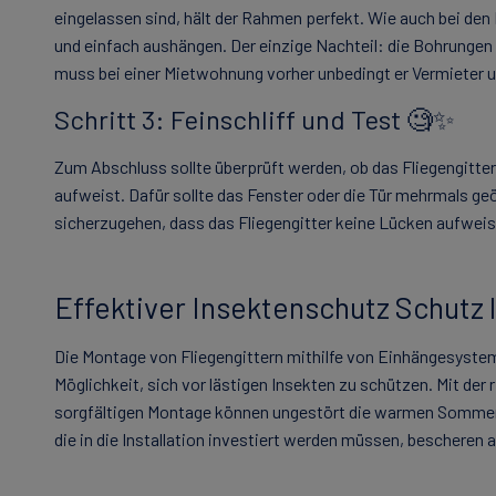
eingelassen sind, hält der Rahmen perfekt. Wie auch bei de
und einfach aushängen. Der einzige Nachteil: die Bohrungen 
muss bei einer Mietwohnung vorher unbedingt er Vermieter 
Schritt 3: Feinschliff und Test 🧐✨
Zum Abschluss sollte überprüft werden, ob das Fliegengitter
aufweist. Dafür sollte das Fenster oder die Tür mehrmals g
sicherzugehen, dass das Fliegengitter keine Lücken aufweis
Effektiver Insektenschutz Schutz 
Die Montage von Fliegengittern mithilfe von Einhängesyste
Möglichkeit, sich vor lästigen Insekten zu schützen. Mit der 
sorgfältigen Montage können ungestört die warmen Somme
die in die Installation investiert werden müssen, bescheren 