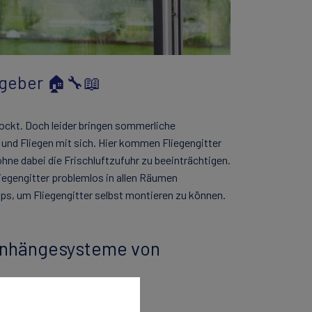
tgeber 🏠🔧📖
 lockt. Doch leider bringen sommerliche
nd Fliegen mit sich. Hier kommen Fliegengitter
ohne dabei die Frischluftzufuhr zu beeinträchtigen.
egengitter problemlos in allen Räumen
ps, um Fliegengitter selbst montieren zu können.
Einhängesysteme von
rs 📏✅