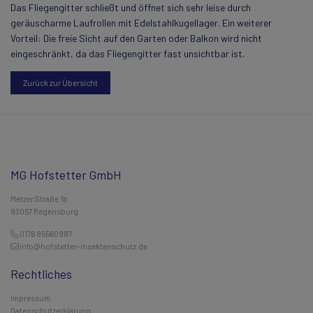
Das Fliegengitter schließt und öffnet sich sehr leise durch
geräuscharme Laufrollen mit Edelstahlkugellager. Ein weiterer
Vorteil: Die freie Sicht auf den Garten oder Balkon wird nicht
eingeschränkt, da das Fliegengitter fast unsichtbar ist.
Zurück zur Übersicht
MG Hofstetter GmbH
Metzer Straße 1b
93057 Regensburg
0176 85560987
info@hofstetter-insektenschutz.de
Rechtliches
Impressum
Datenschutzerklärung