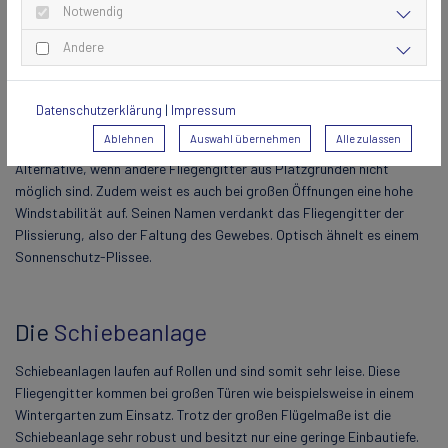
Notwendig
Andere
Das
Plissee
Auch für kleine Balkone gibt es ein passendes Fliegengitter. Das
Datenschutzerklärung
|
Impressum
Insektenschutz-Plissee lässt sich quer verschieben und verschwindet
Ablehnen
Auswahl übernehmen
Alle zulassen
im Rahmen – das spart enorm viel Platz. Das Plissee ist die moderne
Alternative, wenn andere Fliegengitter aus Platzgründen nicht
möglich sind. Zudem weist es auch bei großen Öffnungen eine hohe
Windstabilität auf. Seinen Namen verdankt das Fliegengitter der
Plissierung, also der Faltung des Gewebes. Optisch ähnelt es einem
Sonnenschutz-Plissee.
Die
Schiebeanlage
Schiebeanlagen laufen auf Rollen und sind somit sehr leise. Diese
Fliegengitter kommen bei großen Türen wie beispielsweise in einem
Wintergarten zum Einsatz. Trotz der großen Flügelmaße ist die
Schiebeanlage sehr robust und besitzt nur eine geringe Einbautiefe.