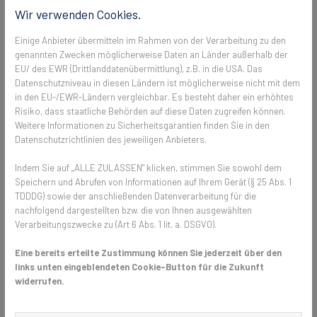
Die
Pendeltür
Wir verwenden Cookies.
Einige Anbieter übermitteln im Rahmen von der Verarbeitung zu den
Pendeltüren lassen sich in beide Richtungen öffnen und sorgen so für
genannten Zwecken möglicherweise Daten an Länder außerhalb der
einen bequemen Durchgang. Das Besondere an dem Fliegengitter:
EU/ des EWR (Drittlanddatenübermittlung), z.B. in die USA. Das
Durch gegenläufige Drehstabfedern und im Profil eingebaute Magnete
Datenschutzniveau in diesen Ländern ist möglicherweise nicht mit dem
schließt sich die Pendeltür selbsttätig und leise. Ein großer Vorteil,
in den EU-/EWR-Ländern vergleichbar. Es besteht daher ein erhöhtes
wenn man gerade die Hände voll hat oder die Kinder beim Spielen
Risiko, dass staatliche Behörden auf diese Daten zugreifen können.
vergessen, die Tür zu schließen. Die Pendeltür ist flexibel einsetzbar,
Weitere Informationen zu Sicherheitsgarantien finden Sie in den
auch bei Stulptüren.
Datenschutzrichtlinien des jeweiligen Anbieters.
Indem Sie auf „ALLE ZULASSEN" klicken, stimmen Sie sowohl dem
Speichern und Abrufen von Informationen auf Ihrem Gerät (§ 25 Abs. 1
Die
Drehtür
TDDDG) sowie der anschließenden Datenverarbeitung für die
nachfolgend dargestellten bzw. die von Ihnen ausgewählten
Drehrahmen sind sehr stabil und machen optisch eine gute Figur. Die
Verarbeitungszwecke zu (Art 6 Abs. 1 lit. a. DSGVO).
Elemente sind aus Metall und somit enorm langlebig und
strapazierfähig. Auch auf unebenem Boden dichtet das Fliegengitter
Eine bereits erteilte Zustimmung können Sie jederzeit über den
sicher ab: Durch Bürsten an der Elementunterseite können keine
links unten eingeblendeten Cookie-Button für die Zukunft
Krabbeltiere in die Wohnung oder das Haus gelangen. Durch das leise
widerrufen.
Schließgeräusch ist die Drehtür ein sehr beliebtes Fliegengitter für die
Balkontür.