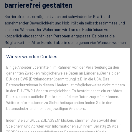
barrierefrei gestalten
Barrierefreiheit ermöglicht auch bei schwindender Kraft und
abnehmender Beweglichkeit und Mobilität ein selbstbestimmtes und
sicheres Wohnen. Der Wohnraum wird an die Bedürfnisse von
körperlich eingeschränkten Personen angepasst. Es bietet die
Möglichkeit, im Alter komfortabel in den eigenen vier Wänden wohnen
zu bleiben.
Wir verwenden Cookies.
Jeder Raum und jede Einschränkung haben natürlich ihre eigenen
Bedürfnisse. Dennoch lassen sich einige Grundsätze festschreiben,
Einige Anbieter übermitteln im Rahmen von der Verarbeitung zu den
auf die bei der Gestaltung einer barrierefreien Wohnung zu achten ist:
genannten Zwecken möglicherweise Daten an Länder außerhalb der
EU/ des EWR (Drittlanddatenübermittlung), z.B. in die USA. Das
Keine Türschwellen
Datenschutzniveau in diesen Ländern ist möglicherweise nicht mit dem
Zugang zur Wohnung ohne Treppen oder mit Lift / Aufzug
in den EU-/EWR-Ländern vergleichbar. Es besteht daher ein erhöhtes
Barrierefreie Sanitäranlagen
Risiko, dass staatliche Behörden auf diese Daten zugreifen können.
Große Räume
Weitere Informationen zu Sicherheitsgarantien finden Sie in den
Datenschutzrichtlinien des jeweiligen Anbieters.
Breite Durchgänge
Lichtschalter, Türgriffe und Armaturen sollten auf einer Höhe
Indem Sie auf „ALLE ZULASSEN" klicken, stimmen Sie sowohl dem
sein, die für Rollstuhlfahrer gut zu erreichen ist
Speichern und Abrufen von Informationen auf Ihrem Gerät (§ 25 Abs. 1
Barrierefreie Insektenschutzgitter
für mehr Komfort
TDDDG) sowie der anschließenden Datenverarbeitung für die