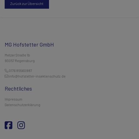
Zurück zur Übersicht
MG Hofstetter GmbH
Metzer Straße 1b
93057 Regensburg
0176 85560987
info@hofstetter-insektenschutz.de
Rechtliches
Impressum
Datenschutzerklärung