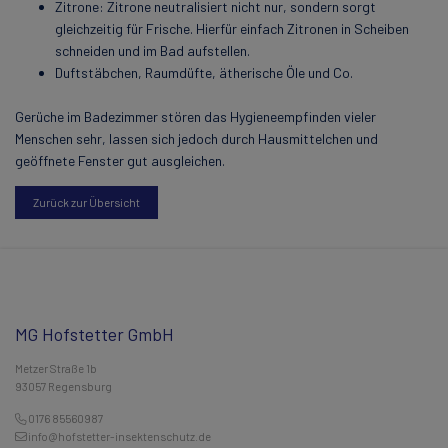
Zitrone: Zitrone neutralisiert nicht nur, sondern sorgt
gleichzeitig für Frische. Hierfür einfach Zitronen in Scheiben
schneiden und im Bad aufstellen.
Duftstäbchen, Raumdüfte, ätherische Öle und Co.
Gerüche im Badezimmer stören das Hygieneempfinden vieler
Menschen sehr, lassen sich jedoch durch Hausmittelchen und
geöffnete Fenster gut ausgleichen.
Zurück zur Übersicht
MG Hofstetter GmbH
Metzer Straße 1b
93057 Regensburg
0176 85560987
info@hofstetter-insektenschutz.de