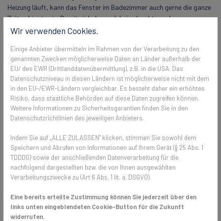
Heizung läuft, kann das Fenster im Badezimmer auch gerne die ganze
Zeit gekippt sein. Damit sich dennoch keine Insekten oder
Krabbeltiere ins Bad verirren, helfen Fliegengitter an den Fenstern.
Wir verwenden Cookies.
Diese erleichtern das Lüften sehr.
Einige Anbieter übermitteln im Rahmen von der Verarbeitung zu den
Fliegengitter gibt es heutzutage in jeder Form und Größe. Qualitativ
genannten Zwecken möglicherweise Daten an Länder außerhalb der
bewährt hat sich Fiberglasgewebe. Das Fiberglas wird mit
EU/ des EWR (Drittlanddatenübermittlung), z.B. in die USA. Das
Datenschutzniveau in diesen Ländern ist möglicherweise nicht mit dem
Kunststoff ummantelt und ist daher besonders reißfest und
in den EU-/EWR-Ländern vergleichbar. Es besteht daher ein erhöhtes
witterungsbeständig. Die Fixierungspunkte werden thermofixiert
Risiko, dass staatliche Behörden auf diese Daten zugreifen können.
infrarotverschweißt und können daher nicht mehr ausfransen. Wer
Weitere Informationen zu Sicherheitsgarantien finden Sie in den
Angst hat, dass das meist eh schon kleine Badfenster dann noch
Datenschutzrichtlinien des jeweiligen Anbieters.
weniger Licht spenden muss sich keine Sorgen machen, denn der
Durchblick und Lichteinfall bleiben sehr gut.
Indem Sie auf „ALLE ZULASSEN" klicken, stimmen Sie sowohl dem
Speichern und Abrufen von Informationen auf Ihrem Gerät (§ 25 Abs. 1
TDDDG) sowie der anschließenden Datenverarbeitung für die
Feuchtigkeit ist nicht immer der Grund
nachfolgend dargestellten bzw. die von Ihnen ausgewählten
Verarbeitungszwecke zu (Art 6 Abs. 1 lit. a. DSGVO).
Neben Duschen können aber auch Abflüsse oder Toiletten für einen
schlechten Geruch suchen. Hier hilft es, die Toilette oder den Abfluss
Eine bereits erteilte Zustimmung können Sie jederzeit über den
einmal richtig gründlich zu reinigen. Abflüsse können auch das Stinken
links unten eingeblendeten Cookie-Button für die Zukunft
anfangen, wenn zu lange kein oder nur wenig Wasser gelaufen ist.
widerrufen.