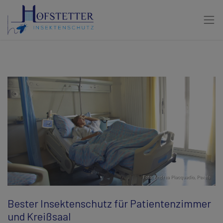
Foto:
Andrea Piacquadio
,
Pexels
Bester Insektenschutz für Patientenzimmer
und Kreißsaal