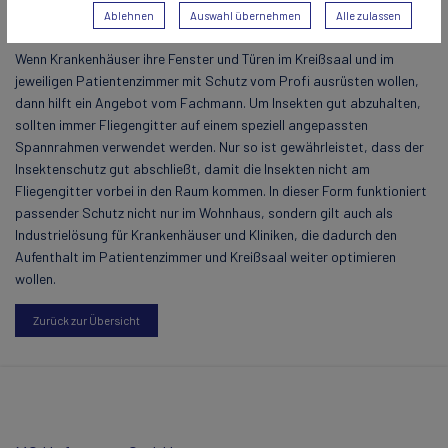
Tageslicht und Luft
Ablehnen
Auswahl übernehmen
Alle zulassen
Wenn Krankenhäuser ihre Fenster und Türen im Kreißsaal und im
jeweiligen Patientenzimmer mit Schutz vom Profi ausrüsten wollen,
dann hilft ein Angebot vom Fachmann. Um Insekten gut abzuhalten,
sollten immer Fliegengitter auf einem speziell angepassten
Spannrahmen verwendet werden. Nur so ist gewährleistet, dass der
Insektenschutz gut abschließt, damit die Insekten nicht am
Fliegengitter vorbei in den Raum kommen. In dieser Form funktioniert
passender Schutz nicht nur im Wohnhaus, sondern gilt auch als
Industrielösung für Krankenhäuser und Kliniken, die dadurch den
Aufenthalt im Patientenzimmer und Kreißsaal weiter optimieren
wollen.
Zurück zur Übersicht