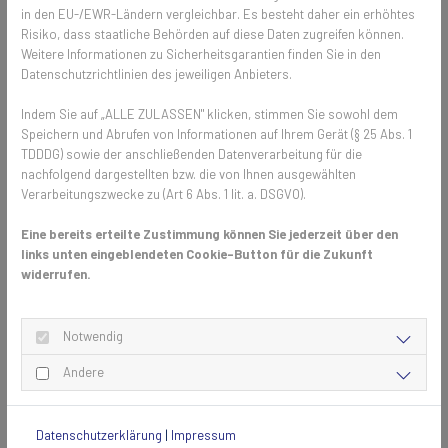
Patientenzimmer verbessern
in den EU-/EWR-Ländern vergleichbar. Es besteht daher ein erhöhtes
Risiko, dass staatliche Behörden auf diese Daten zugreifen können.
Die Auswirkung eines guten Insektenschutzes ist nicht nur ein
Weitere Informationen zu Sicherheitsgarantien finden Sie in den
entspannter Aufenthalt des Patienten über den Tag hinweg, auch in
Datenschutzrichtlinien des jeweiligen Anbieters.
der Nacht hilft ein Fliegengitter, das professionell auf einem zum
Fenster oder zu Türen passenden Spannrahmen aufgezogen ist. Es
Indem Sie auf „ALLE ZULASSEN" klicken, stimmen Sie sowohl dem
Speichern und Abrufen von Informationen auf Ihrem Gerät (§ 25 Abs. 1
schützt im Zimmer nicht nur vor Mücken im Sommer, sondern auch vor
TDDDG) sowie der anschließenden Datenverarbeitung für die
Spinnentieren und Käfern, die vor allem in warme Räumlichkeiten
nachfolgend dargestellten bzw. die von Ihnen ausgewählten
wollen, sobald es draußen kälter wird.
Verarbeitungszwecke zu (Art 6 Abs. 1 lit. a. DSGVO).
Eine bereits erteilte Zustimmung können Sie jederzeit über den
Das sollte bei Insektenschutzgittern
links unten eingeblendeten Cookie-Button für die Zukunft
als Industrielösung beachtet werden
widerrufen.
Professionelle Lösung wählen, angepasst an jeweilige Fenster
und Türen
Notwendig
Auf hochwertiges engmaschiges Gewebe achten, das Mücken
Andere
aller Größen abhält
Spannrahmen gewährleisten einfache Reinigung, um
Ablagerungen zu entfernen (beispielsweise per Staubsauger)
Datenschutzerklärung
|
Impressum
Professioneller Insektenschutz ist gut durchlässig für