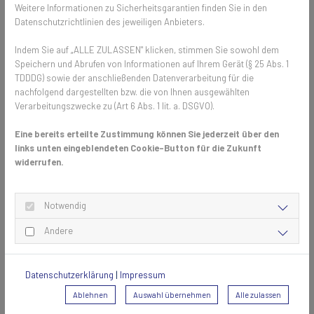
Die Asiatische Tigermücke ist in der Lage, mehrere gefährliche
Weitere Informationen zu Sicherheitsgarantien finden Sie in den
Krankheiten zu übertragen. Dazu zählen:
Datenschutzrichtlinien des jeweiligen Anbieters.
Dengue-Fieber:
Das Dengue-Virus verursacht oft nur leichte
Indem Sie auf „ALLE ZULASSEN" klicken, stimmen Sie sowohl dem
bis keine Beschwerden, die nach einigen Tage bis einer Woche
Speichern und Abrufen von Informationen auf Ihrem Gerät (§ 25 Abs. 1
wieder abklingen. Das klassische Dengue-Fieber geht mit
TDDDG) sowie der anschließenden Datenverarbeitung für die
nachfolgend dargestellten bzw. die von Ihnen ausgewählten
grippeartigen Beschwerden wie hohem Fieber, Schüttelfrost
Verarbeitungszwecke zu (Art 6 Abs. 1 lit. a. DSGVO).
und starken Kopfschmerzen einher. Charakteristisch sind auch
sehr starke Knochen- und Muskelschmerzen, weshalb die
Eine bereits erteilte Zustimmung können Sie jederzeit über den
Krankheit auch Knochenbrecher-Fieber genannt wird.
links unten eingeblendeten Cookie-Button für die Zukunft
Chikungunya:
Auch Chikungunya ist durch Gelenkschmerzen
widerrufen.
und hohes Fieber gekennzeichnet. Bislang können nur
Symptome gelindert werden, eine krankheitsspezifische
Therapie gibt es nicht.
Notwendig
Zika-Virus:
Obwohl das Zika-Virus sich bei Infizierten nur
Andere
harmlos bis gar nicht äußert, kann es besonders für
schwangere Frauen und Neugeborene gefährlich sein. Die
Krankheit wird mit Mikrozephalie bei Neugeborenen in
Datenschutzerklärung
|
Impressum
Verbindung gebracht, das heißt einem kleineren Kopfumfang,
der mit einer geistigen Behinderung einhergeht.
Ablehnen
Auswahl übernehmen
Alle zulassen